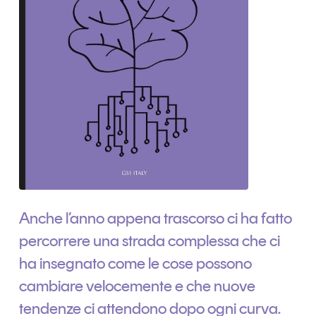
Articoli
Tutti gli studi e le ricerche
Opinioni
Dossier
Il Numero
Interviste
Comunicati stampa
Video
Podcast
Eventi e formazione
Anche l’anno appena trascorso ci ha fatto
Tutti gli appuntamenti
percorrere una strada complessa che ci
ha insegnato come le cose possono
Chi siamo
Newsletter
cambiare velocemente e che nuove
Contatti
tendenze ci attendono dopo ogni curva.