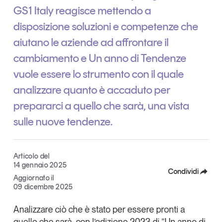
Tendenze Journal
GS1 Italy reagisce mettendo a
La nostra newsletter nella tua email
disposizione soluzioni e competenze che
Iscriviti
aiutano le aziende ad affrontare il
cambiamento e Un anno di Tendenze
vuole essere lo strumento con il quale
analizzare quanto è accaduto per
prepararci a quello che sarà, una vista
sulle nuove tendenze.
Articolo del
14 gennaio 2025
Condividi
Aggiornato il
09 dicembre 2025
Facebook
Un anno di
Tendenze
2026
Analizzare ciò che è stato per essere pronti a
X
quello che sarà: con l’edizione 2023 di “Un anno di