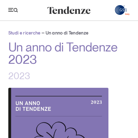
GS
Studi e ricerche
Un anno di Tendenze
Tendenze
Un anno di Tendenze
2023
Economia e consumi
Innovazione
2023
Logistica
Retail e brand
Sostenibilità
Grandi temi
Magazine
Studi e ricerche