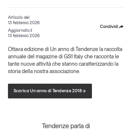
Leggi il magazine
Articolo del
13 febbraio 2026
Condividi
Aggiornato il
13 febbraio 2026
Facebook
Tendenze è il magazine di GS1 Italy che racconta in
Ottava edizione di Un anno di Tendenze la raccolta
modo indipendente il cambiamento e le sfide del largo
X
consumo e dell’economia a professionisti e
annuale del magazine di GS1 Italy che racconta le
Linkedin
consumatori
tante nuove attività che stanno caratterizzando la
storia della nostra associazione.
Copia Link
GS1 Italy
GS1 Italy
GS1 Italy
Tendenze
GS1 Italy
Scarica Un anno di Tendenze 2018
Tendenze parla di