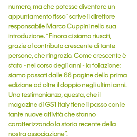
Tendenze Journal
numero, ma che potesse diventare un
La nostra newsletter nella tua email
appuntamento fisso” scrive il direttore
Iscriviti
responsabile Marco Cuppini nella sua
introduzione. “Finora ci siamo riusciti,
grazie al contributo crescente di tante
persone, che ringrazio. Come crescente è
stata - nel corso degli anni - la foliazione:
siamo passati dalle 66 pagine della prima
edizione ad oltre il doppio negli ultimi anni.
Una testimonianza, questa, che il
magazine di GS1 Italy tiene il passo con le
tante nuove attività che stanno
Un anno di
caratterizzando la storia recente della
Tendenze
2026
nostra associazione”.