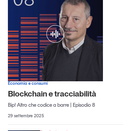
Articoli
Tutti gli studi e le ricerche
Opinioni
Dossier
Il Numero
Interviste
Comunicati stampa
Video
Podcast
Eventi e formazione
Economia e consumi
Tutti gli appuntamenti
Blockchain e tracciabilità
Bip! Altro che codice a barre | Episodio 8
Chi siamo
Newsletter
29 settembre 2025
Contatti