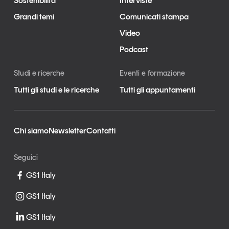
Sostenibilità
Interviste
Grandi temi
Comunicati stampa
Video
Podcast
Studi e ricerche
Eventi e formazione
Tutti gli studi e le ricerche
Tutti gli appuntamenti
Chi siamo
Newsletter
Contatti
Seguici
GS1 Italy
GS1 Italy
GS1 Italy