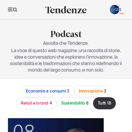
GS
Podcast
Tendenze
Ascolta che Tendenze.
La voce di questo web magazine: una raccolta di storie,
Economia e consumi
idee e conversazioni che esplorano l’innovazione, la
sostenibilità e le trasformazioni che stanno ridefinendo il
Innovazione
mondo del largo consumo, e non solo.
Logistica
Retail e brand
Economia e consumi
3
Innovazione
3
Sostenibilità
Retail e brand
4
Sostenibilità
8
Tutti
18
Grandi temi
Magazine
Studi e ricerche