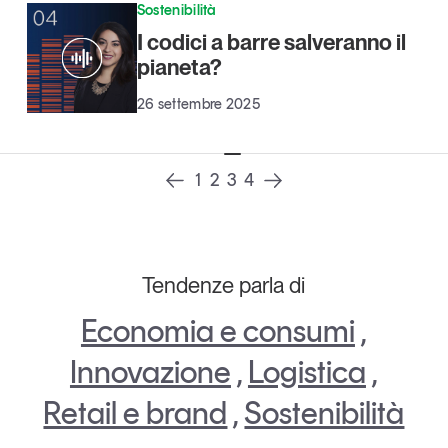
Sostenibilità
Leggi il magazine
I codici a barre salveranno il
pianeta?
26 settembre 2025
Tendenze è il magazine di GS1 Italy che racconta in
modo indipendente il cambiamento e le sfide del largo
1
2
3
4
consumo e dell’economia a professionisti e
consumatori
GS1 Italy
GS1 Italy
GS1 Italy
Tendenze
Tendenze parla di
GS1 Italy
Economia e consumi
,
Innovazione
,
Logistica
,
Retail e brand
,
Sostenibilità