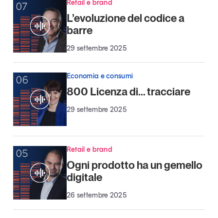
Retail e brand
Tendenze Journal
L’evoluzione del codice a
La nostra newsletter nella tua email
barre
Iscriviti
29 settembre 2025
Economia e consumi
800 Licenza di... tracciare
29 settembre 2025
Retail e brand
Ogni prodotto ha un gemello
digitale
Un anno di
26 settembre 2025
Tendenze
2026