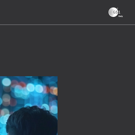
GS1
ità
Tendenze Journal
 le
La nostra newsletter nella tua email
Iscriviti