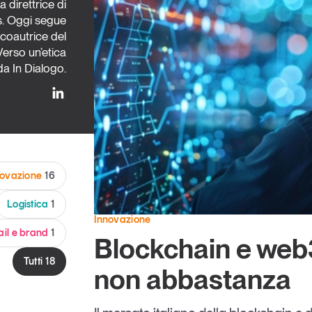
a direttrice di
Eventi e formazione
. Oggi segue
 coautrice del
Tutti gli
appuntamenti
erso un’etica
da In Dialogo.
Chi siamo
Newsletter
modo
Contatti
sumo e
novazione
16
Italy
Logistica
1
Innovazione
ail e brand
1
Blockchain e web
Tutti
18
non abbastanza