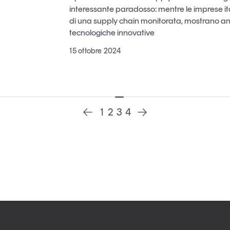
interessante paradosso: mentre le imprese it
di una supply chain monitorata, mostrano anc
tecnologiche innovative
15 ottobre 2024
1
2
3
4