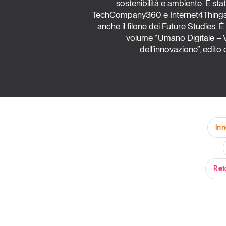
sostenibilità e ambiente. È stat
TechCompany360 e Internet4Things
Grandi temi
anche il filone dei Future Studies. È
volume “Umano Digitale – V
dell’innovazione”, edito 
Tendenze è il magazine di GS1 Italy che racconta in 
indipendente il cambiamento e le sfide del largo con
dell’economia a professionisti e consumatori
In
GS1 Italy
GS1 Italy
GS1 Italy
Tendenze
GS1 
Ret