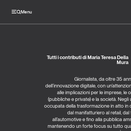
Menu
Ec
Tutti i contributi di Maria Teresa Della
Mura
Economia e consumi
Giornalista, da oltre 35 ann
Innovazione
dell’innovazione digitale, con un’attenzio
alle implicazioni per le imprese, le 
Logistica
(pubbliche e private) e la società. Negli u
occupata della trasformazione in atto in di
Retail e brand
dal manifatturiero al retail, d
all’automotive e fino alla pubblica am
Sostenibilità
mantenendo un forte focus su tutto qua