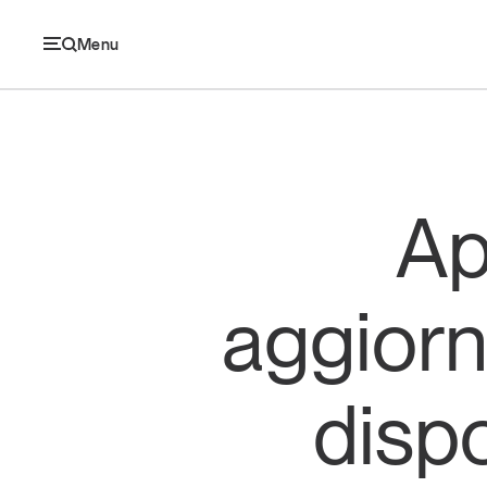
Menu
Ec
Ap
Economia e consumi
aggiorn
Innovazione
Logistica
dispo
Retail e brand
Sostenibilità