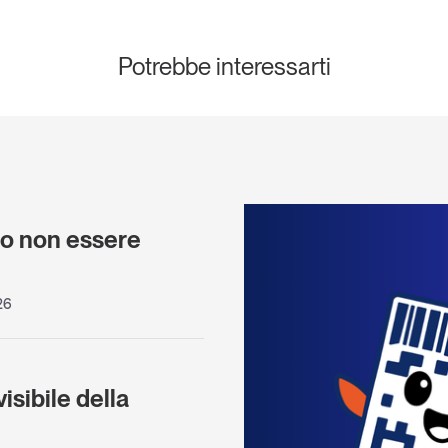
Potrebbe interessarti
e
 o non essere
)
26
visibile della