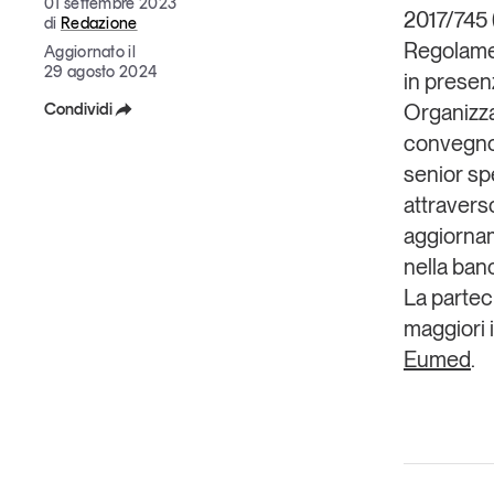
01 settembre 2023
2017/745 (
di
Redazione
Regolamen
Aggiornato il
29 agosto 2024
in prese
Condividi
Organizz
convegno 
Facebook
senior spe
X
attraverso
aggiornam
Linkedin
nella ba
Copia Link
La partec
maggiori i
Eumed
.