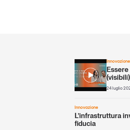
Innovazion
Essere
(visibili
24 luglio 20
Innovazione
L’infrastruttura in
fiducia