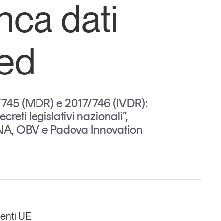
nca dati
ed
Un anno di
Tendenze
2026
17/745 (MDR) e 2017/746 (IVDR):
reti legislativi nazionali”,
NA, OBV e Padova Innovation
Leggi il magazine
enti UE