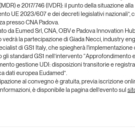
MDR) e 2017/746 (IVDR): il punto della situazione alla
to UE 2023/607 e dei decreti legislativi nazionali
”,
nza presso CNA Padova.
ato da
Eumed Srl, CNA, OBV e Padova Innovation Hu
vedrà la partecipazione di
Giada Necci
, industry e
cialist di
GS1 Italy
, che spiegherà l'implementazione 
 gli standard GS1 nell’intervento “
Approfondimento 
ento gestione UDI: disposizioni transitorie e registr
nca dati europea Eudamed”
.
ipazione al convegno è gratuita, previa iscrizione onli
nformazioni, è disponibile la pagina dell’evento sul
sit