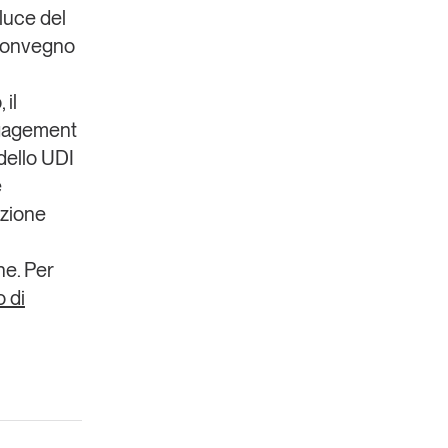
 luce del
 convegno
b
, il
ngagement
dello UDI
e
azione
ne. Per
o di