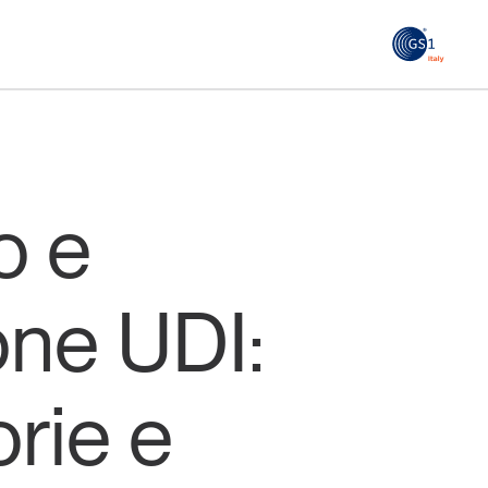
GS1
ità
Tendenze Journal
 le
La nostra newsletter nella tua email
o e
Iscriviti
one UDI:
orie e