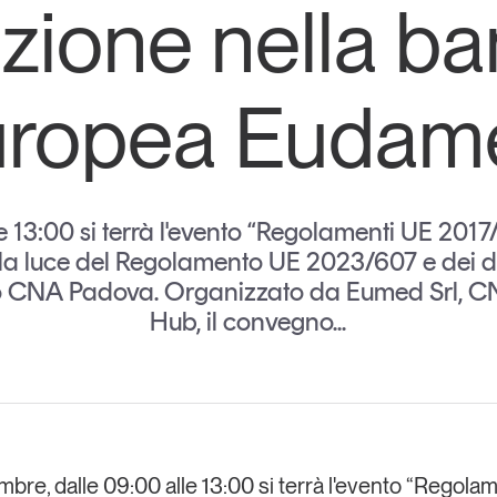
azione nella ba
Eventi e formazione
Tutti gli
appuntamenti
uropea Eudam
Chi siamo
Newsletter
modo
Contatti
sumo e
lle 13:00 si terrà l'evento “Regolamenti UE 20
lla luce del Regolamento UE 2023/607 e dei dec
o CNA Padova. Organizzato da Eumed Srl, C
Italy
Hub, il convegno...
embre, dalle 09:00 alle 13:00 si terrà l'evento “
Regolam