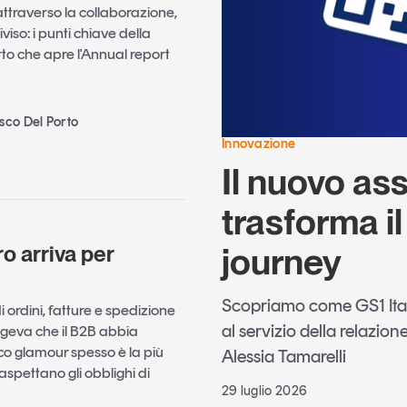
ttraverso la collaborazione,
iviso: i punti chiave della
rto che apre l'Annual report
sco Del Porto
Innovazione
Il nuovo ass
trasforma i
journey
ro arriva per
Scopriamo come GS1 Italy 
ordini, fatture e spedizione
al servizio della relazione
ongeva che il B2B abbia
co glamour spesso è la più
Alessia Tamarelli
aspettano gli obblighi di
29 luglio 2026