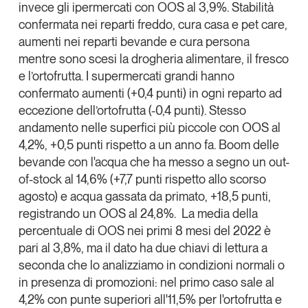
invece gli ipermercati con OOS al 3,9%. Stabilità
Tendenze Journal
confermata nei reparti freddo, cura casa e pet care,
La nostra newsletter nella tua email
aumenti nei reparti bevande e cura persona
Iscriviti
mentre sono scesi la drogheria alimentare, il fresco
e l’ortofrutta. I supermercati grandi hanno
confermato aumenti (+0,4 punti) in ogni reparto ad
eccezione dell’ortofrutta (-0,4 punti). Stesso
andamento nelle superfici più piccole con OOS al
4,2%, +0,5 punti rispetto a un anno fa. Boom delle
bevande con l'acqua che ha messo a segno un out-
of-stock al 14,6% (+7,7 punti rispetto allo scorso
agosto) e acqua gassata da primato, +18,5 punti,
registrando un OOS al 24,8%. La media della
percentuale di OOS nei primi 8 mesi del 2022 è
pari al 3,8%, ma il dato ha due chiavi di lettura a
seconda che lo analizziamo in condizioni normali o
Un anno di
in presenza di promozioni: nel primo caso sale al
Tendenze
2026
4,2% con punte superiori all'11,5% per l'ortofrutta e