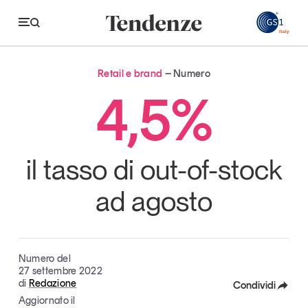
GS
Retail e brand
Numero
Tendenze
4,5%
Economia e consumi
Innovazione
il tasso di out-of-stock
Logistica
ad agosto
Retail e brand
Sostenibilità
Grandi temi
Numero del
27 settembre 2022
di
Redazione
Condividi
Aggiornato il
Magazine
Studi e ricerche