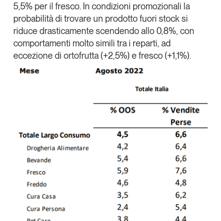
5,5% per il fresco. In condizioni promozionali la
Leggi il magazine
probabilità di trovare un prodotto fuori stock si
riduce drasticamente scendendo allo 0,8%, con
comportamenti molto simili tra i reparti, ad
eccezione di ortofrutta (+2,5%) e fresco (+1,1%).
Tendenze è il magazine di GS1 Italy che racconta in
modo indipendente il cambiamento e le sfide del largo
consumo e dell’economia a professionisti e
consumatori
GS1 Italy
GS1 Italy
GS1 Italy
Tendenze
GS1 Italy