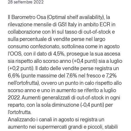
Facebook
28 settembre 2022
Articoli
Tutti gli studi e le ricerche
X
Opinioni
Il
Barometro Osa (Optimal shelf availability)
, la
Dossier
rilevazione mensile di
GS1 Italy
in ambito
ECR
in
Linkedin
Il Numero
collaborazione con
I
ri
sul tasso di out-of-stock e
Copia Link
sulla percentuale di vendite perse nel largo
Interviste
consumo confezionato, sottolinea come
in agosto
Comunicati stampa
l'OOS, con il dato di 4,5%, prosegue la sua ascesa
Video
sia rispetto allo scorso anno (+0,4 punti) sia a luglio
Podcast
(+0,2 punti).
Il dato delle vendite perse registra un
6,6%
(punte massime del 7,6% nel fresco e 7,2%
Eventi e formazione
nell'ortofrutta), ovvero un punto in calo rispetto allo
scorso anno e uno in aumento se riferito a luglio
Tutti gli appuntamenti
2022. Aumenti generalizzati di out-of-stock in ogni
reparto, con la sola diminuzione (-0,4 punti) per
Chi siamo
Newsletter
l'ortofrutta.
Contatti
Analizzando i canali in agosto si registra un
aumento nei supermercati grandi e piccoli, stabili