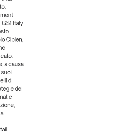
to,
ement
 GS1 Italy
esto
lo Cibien,
che
rcato.
, a causa
 suoi
lli di
ategie dei
mat e
azione,
 a
tail