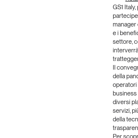
GS1 Italy
,
partecipe
manager d
e i benefi
settore, 
interverr
trattegger
Il conveg
della pan
operatori
business 
diversi p
servizi
, p
della tec
trasparen
Per scopri