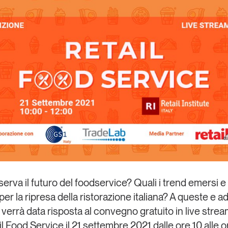
Eventi e formazione
Tutti gli
appuntamenti
Chi siamo
Newsletter
modo
Contatti
sumo e
Italy
serva il futuro del foodservice? Quali i trend emersi e 
per la ripresa della ristorazione italiana? A queste e ad
errà data risposta al convegno gratuito in live stre
il Food Service
il 21 settembre 2021 dalle ore 10 alle o