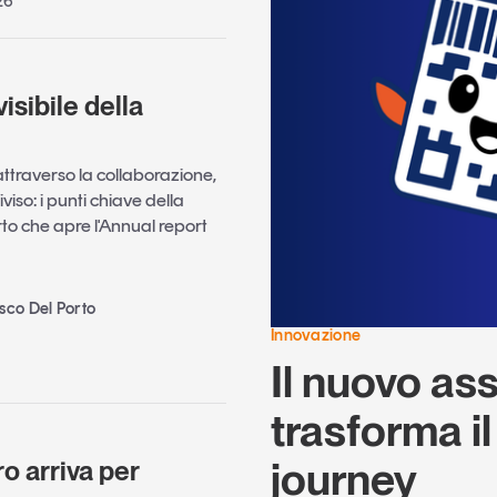
26
visibile della
ttraverso la collaborazione,
iviso: i punti chiave della
rto che apre l'Annual report
sco Del Porto
Innovazione
Il nuovo ass
trasforma i
journey
ro arriva per