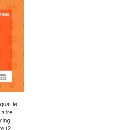
Un anno di
Tendenze
2026
Leggi il magazine
quali le
 altre
aming
re 12.