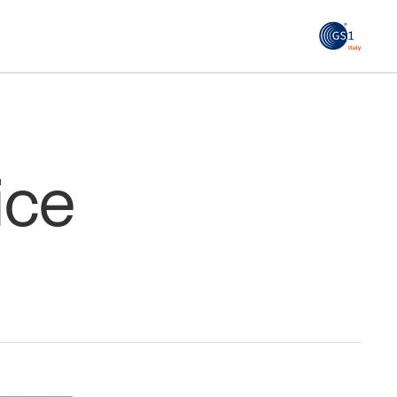
GS1
ità
Tendenze Journal
 le
La nostra newsletter nella tua email
ice
Iscriviti