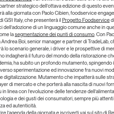
 partner strategico dell’ottava edizione di questo even
rà alla giornata con
Paolo Cibien
, foodservice engag
i GS1 Italy, che presenterà il
Progetto Foodservice
di
ci dell’adozione di un
linguaggio comune
anche in qu
come la
segmentazione dei punti di consumo
. Con Pao
à
Andrea Boi
, senior manager e partner di
TradeLab
, 
à lo scenario generale, i driver e le prospettive di me
no indagherà il
futuro del mondo della ristorazione
che
demia, ha subito un profondo mutamento, spingendo i
 verso
sperimentazione ed innovazione
fra nuovi mode
e digitalizzazione. Mutamento che impatterà sulle str
layer di mercato e che porterà alla
nascita di nuovi for
iù in linea con l’evoluzione delle tendenze dell’aliment
nologia e dei gusti dei consumatori, sempre più attenti
za ed autenticità.
re l’agenda della giornata e iscriverti
vai sul sito di Re