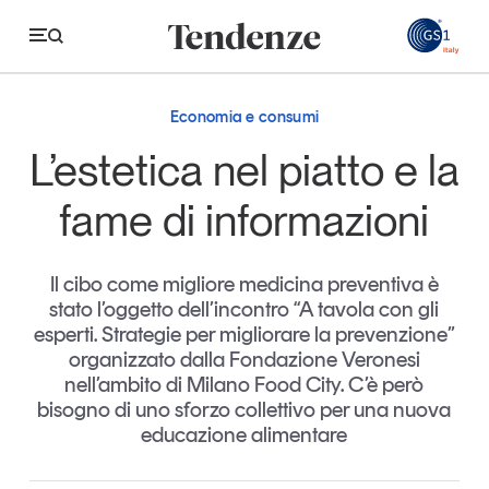
GS
Economia e consumi
Tendenze
L’estetica nel piatto e la
Economia e consumi
fame di informazioni
Innovazione
Il cibo come migliore medicina preventiva è
Logistica
stato l’oggetto dell’incontro “A tavola con gli
Retail e brand
esperti. Strategie per migliorare la prevenzione”
organizzato dalla Fondazione Veronesi
Sostenibilità
nell’ambito di Milano Food City. C’è però
Grandi temi
bisogno di uno sforzo collettivo per una nuova
educazione alimentare
Magazine
Studi e ricerche