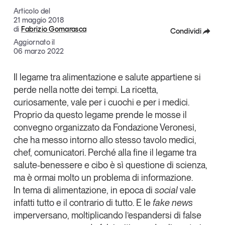
Articoli
Tutti gli studi e le ricerche
Articolo del
21 maggio 2018
Opinioni
di
Fabrizio Gomarasca
Condividi
Dossier
Aggiornato il
Facebook
06 marzo 2022
Il Numero
Interviste
X
Il legame tra alimentazione e salute appartiene si
Comunicati stampa
perde nella notte dei tempi.
La ricetta,
Linkedin
Video
curiosamente, vale per i cuochi e per i medici
.
Copia Link
Podcast
Proprio da questo legame prende le mosse il
convegno organizzato da
Fondazione Veronesi
,
che ha messo intorno allo stesso tavolo medici,
Eventi e formazione
chef, comunicatori. Perché alla fine il legame tra
Tutti gli appuntamenti
salute-benessere e cibo è sì questione di scienza,
ma è ormai molto un problema di informazione.
Chi siamo
Newsletter
In tema di alimentazione, in epoca di
social
vale
infatti tutto e il contrario di tutto. E le
fake news
Contatti
imperversano, moltiplicando l’espandersi di false