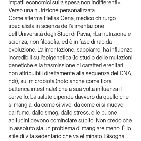
impatti economici sulla spesa non indifferenti».
Leggi il magazine
Verso una nutrizione personalizzata
Come afferma
Hellas Cena
, medico chirurgo
specialista in scienza dell’alimentazione
dell’Università degli Studi di Pavia, «
La nutrizione è
scienza, non filosofia
, ed è in fase di rapida
Tendenze è il magazine di GS1 Italy che racconta in
evoluzione. L’alimentazione, sappiamo, ha influenze
modo indipendente il cambiamento e le sfide del largo
incredibili
sull'epigenetica
(lo studio delle mutazioni
consumo e dell’economia a professionisti e
genetiche e la trasmissione di caratteri ereditari
consumatori
non attribuibili direttamente alla sequenza del DNA,
ndr), sul microbiota (noto anche come flora
GS1 Italy
GS1 Italy
GS1 Italy
Tendenze
batterica intestinale) che a sua volta influenza il
GS1 Italy
cervello. La salute dipende davvero da quello che
si mangia, da come si vive, da come ci si muove,
dal fumo, dallo smog, dallo stress, e le buone
abitudini devono cominciare subito. Non credo che
in assoluto sia un problema di mangiare meno. È lo
stile di vita sedentario che va eliminato. Bisogna