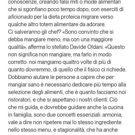
conoscenze, creando falsi miti o mode alimentari
Tendenze Journal
che si sgonfiano poco tempo dopo, con eserciti di
La nostra newsletter nella tua email
aficionado
per la dieta proteica migrare verso
qualche altro totem alimentare da adorare.
Iscriviti
Ci salveranno gli chef?
«Sono convinto che si
debba mangiare meno, ma con una maggiore
qualità», afferma lo stellato
Davide Oldani
. «Questo
non significa non mangiare, ma farlo in modo
corretto: noi mangiamo quattro volte di più di
quanto dovremmo, di quello che il fisico ci richiede.
Dobbiamo aiutare le persone a capire che per
mangiar sano è necessario dedicare più tempo alla
selezione degli alimenti, che è quanto facciamo noi
ristoratori, e che si aspettano i nostri clienti. Ciò
che mi guida, e dovrebbe guidare anche la cucina
in famiglia, sono due concetti essenziali: armonia,
Un anno di
vale a dire non ripetere mai lo stesso ingrediente
Tendenze
2026
nello stesso menu, e stagionalità, che ha anche