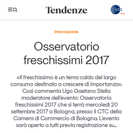
GS
Innovazione
Tendenze
Osservatorio
Economia e consumi
freschissimi 2017
Innovazione
«Il freschissimo è un tema caldo del largo
Logistica
consumo destinato a crescere di importanza».
Retail e brand
Così commenta Ugo Gaetano Stella
moderatore dell’evento: Osservatorio
Sostenibilità
freschissimi 2017 che si terrà mercoledì 20
Grandi temi
settembre 2017 a Bologna, presso il CTC della
Camera di Commercio di Bologna. L’evento
sarà aperto a tutti previa registrazione su...
Magazine
Studi e ricerche