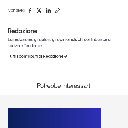
Leggi il magazine
Condividi
Redazione
La redazione, gli autori, gli opinionisti, chi contribuisce a
Tendenze è il magazine di GS1 Italy che racconta in
scrivere Tendenze
modo indipendente il cambiamento e le sfide del largo
consumo e dell’economia a professionisti e
Tutti i contributi di Redazione
consumatori
GS1 Italy
GS1 Italy
GS1 Italy
Tendenze
GS1 Italy
Potrebbe interessarti