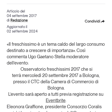
Articoli
Tutti gli studi e le ricerche
Articolo del
Opinioni
04 settembre 2017
Dossier
di
Redazione
Condividi
Il Numero
Aggiornato il
Facebook
02 settembre 2024
Interviste
X
Comunicati stampa
«Il freschissimo è un tema caldo del largo consumo
Video
destinato a crescere di importanza». Così
Linkedin
Podcast
commenta
Ugo Gaetano Stella
moderatore
Copia Link
dell’evento:
Osservatorio freschissimi 2017
che si
Eventi e formazione
terrà
mercoledì 20 settembre 2017 a Bologna
,
Tutti gli appuntamenti
presso il
CTC della Camera di Commercio di
Bologna
.
L’evento sarà aperto a tutti
previa registrazione su
Chi siamo
Newsletter
Eventbrite
.
Contatti
Eleonora Graffione
, presidente
Consorzio Coralis