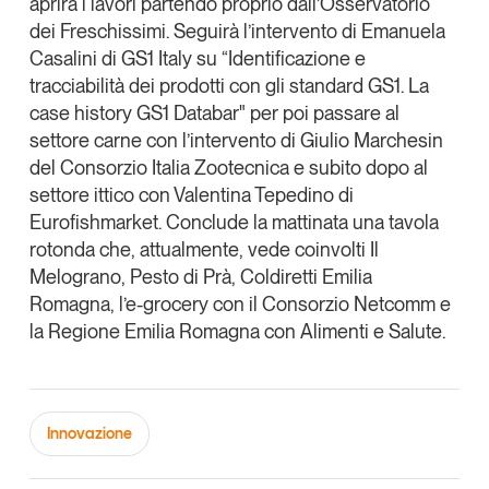
aprirà i lavori partendo proprio dall’Osservatorio
Tendenze Journal
dei Freschissimi. Seguirà l’intervento di
Emanuela
La nostra newsletter nella tua email
Casalini
di
GS1 Italy
su “Identificazione e
tracciabilità dei prodotti con gli standard GS1. La
Iscriviti
case history GS1 Databar" per poi passare al
settore carne con l’intervento di
Giulio Marchesin
del C
onsorzio Italia Zootecnica
e subito dopo al
settore ittico con
Valentina Tepedino
di
Eurofishmarket
. Conclude la mattinata una tavola
rotonda che, attualmente, vede coinvolti
Il
Melograno
,
Pesto di Prà
,
Coldiretti Emilia
Romagna
, l’e-grocery con il
Consorzio Netcomm
e
la Regione Emilia Romagna con
Alimenti e Salute
.
Un anno di
Innovazione
Tendenze
2026