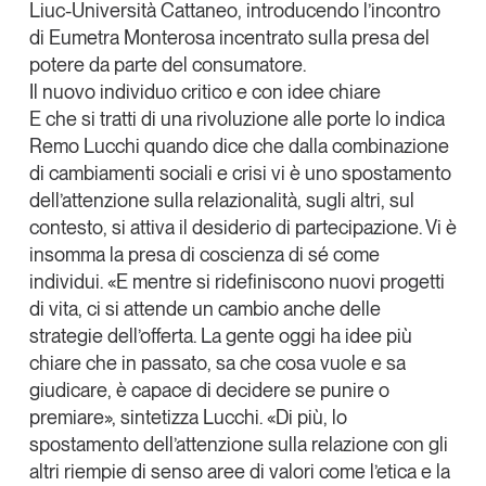
Liuc-Università Cattaneo
, introducendo l’incontro
Tendenze Journal
di
Eumetra Montero
sa
incentrato sulla presa del
La nostra newsletter nella tua email
potere da parte del consumatore.
Iscriviti
Il nuovo individuo critico e con idee chiare
E che si tratti di una rivoluzione alle porte lo indica
Remo Lucchi
quando dice che dalla combinazione
di cambiamenti sociali e crisi vi è uno spostamento
dell’attenzione sulla relazionalità, sugli altri, sul
contesto, si attiva il desiderio di partecipazione. Vi è
insomma la presa di coscienza di sé come
individui. «E mentre si ridefiniscono nuovi progetti
di vita, ci si attende un cambio anche delle
strategie dell’offerta. La gente oggi ha idee più
chiare che in passato, sa che cosa vuole e sa
giudicare, è capace di decidere se punire o
premiare», sintetizza Lucchi. «Di più, lo
Un anno di
spostamento dell’attenzione sulla relazione con gli
Tendenze
2026
altri riempie di senso aree di valori come
l’etica e la