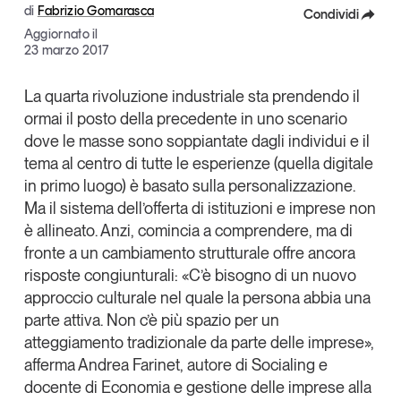
di
Fabrizio Gomarasca
Condividi
Articoli
Tutti gli studi e le ricerche
Aggiornato il
Opinioni
Facebook
23 marzo 2017
Dossier
X
Il Numero
La quarta rivoluzione industriale sta prendendo il
ormai il posto della precedente in uno scenario
Linkedin
Interviste
dove le masse sono soppiantate dagli individui e il
Comunicati stampa
Copia Link
tema al centro di tutte le esperienze (quella digitale
Video
in primo luogo) è basato sulla personalizzazione.
Podcast
Ma il sistema dell’offerta di istituzioni e imprese non
è allineato. Anzi, comincia a comprendere, ma di
fronte a un cambiamento strutturale offre ancora
Eventi e formazione
risposte congiunturali: «C’è bisogno di un nuovo
Tutti gli appuntamenti
approccio culturale nel quale la persona abbia una
parte attiva. Non c’è più spazio per un
Chi siamo
Newsletter
atteggiamento tradizionale da parte delle imprese»,
afferma
Andrea Farinet
, autore di
Socialing
e
Contatti
docente di Economia e gestione delle imprese alla