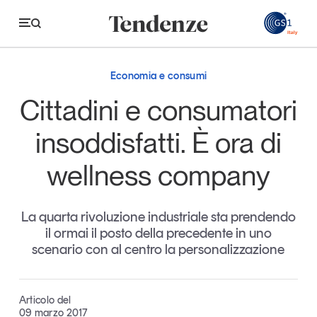
GS
Economia e consumi
Tendenze
Cittadini e consumatori
Economia e consumi
insoddisfatti. È ora di
Innovazione
wellness company
Logistica
Retail e brand
La quarta rivoluzione industriale sta prendendo
il ormai il posto della precedente in uno
Sostenibilità
scenario con al centro la personalizzazione
Grandi temi
Articolo del
Magazine
Studi e ricerche
09 marzo 2017