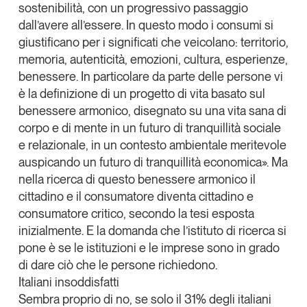
sostenibilità
, con un progressivo passaggio
Leggi il magazine
dall’avere all’essere. In questo modo i consumi si
giustificano per i significati che veicolano: territorio,
memoria, autenticità, emozioni, cultura, esperienze,
benessere. In particolare da parte delle persone vi
è la definizione di un progetto di vita basato sul
Tendenze è il magazine di GS1 Italy che racconta in
benessere armonico, disegnato su una vita sana di
modo indipendente il cambiamento e le sfide del largo
corpo e di mente in un futuro di tranquillità sociale
consumo e dell’economia a professionisti e
consumatori
e relazionale, in un contesto ambientale meritevole
auspicando un futuro di tranquillità economica». Ma
GS1 Italy
GS1 Italy
GS1 Italy
Tendenze
nella ricerca di questo benessere armonico il
cittadino e il consumatore diventa cittadino e
GS1 Italy
consumatore critico, secondo la tesi esposta
inizialmente. E la domanda che l’istituto di ricerca si
pone è se le istituzioni e le imprese sono in grado
di dare ciò che le persone richiedono.
Italiani insoddisfatti
Sembra proprio di no, se solo il 31% degli italiani