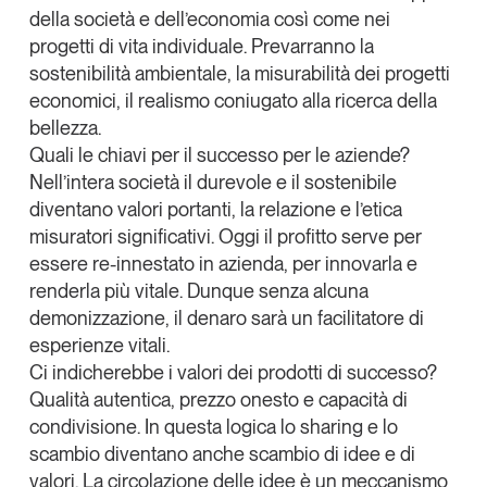
della società e dell’economia così come nei
Leggi il magazine
progetti di vita individuale. Prevarranno la
sostenibilità ambientale, la misurabilità dei progetti
economici, il realismo coniugato alla ricerca della
bellezza.
Quali le chiavi per il successo per le aziende?
Tendenze è il magazine di GS1 Italy che racconta in
Nell’intera società il durevole e il sostenibile
modo indipendente il cambiamento e le sfide del largo
consumo e dell’economia a professionisti e
diventano valori portanti, la relazione e l’etica
consumatori
misuratori significativi. Oggi il profitto serve per
essere re-innestato in azienda, per innovarla e
GS1 Italy
GS1 Italy
GS1 Italy
Tendenze
renderla più vitale. Dunque senza alcuna
GS1 Italy
demonizzazione, il denaro sarà un facilitatore di
esperienze vitali.
Ci indicherebbe i valori dei prodotti di successo?
Qualità autentica, prezzo onesto e capacità di
condivisione. In questa logica lo sharing e lo
scambio diventano anche scambio di idee e di
valori. La circolazione delle idee è un meccanismo