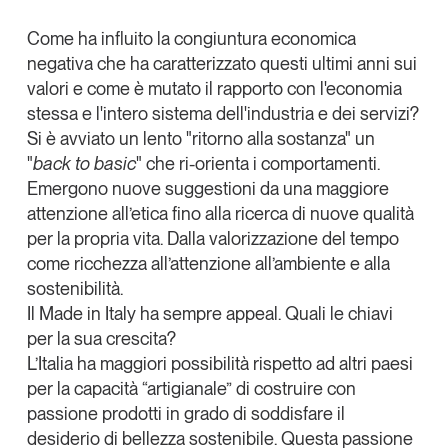
Articoli
Tutti gli studi e le ricerche
X
Come ha influito la congiuntura economica
Opinioni
negativa che ha caratterizzato questi ultimi anni sui
Linkedin
Dossier
valori e come è mutato il rapporto con l'economia
Copia Link
Il Numero
stessa e l'intero sistema dell'industria e dei servizi?
Interviste
Si è avviato un lento "ritorno alla sostanza" un
"
back to basic
" che ri-orienta i comportamenti.
Comunicati stampa
Emergono nuove suggestioni da una maggiore
Video
attenzione all’etica fino alla ricerca di nuove qualità
Podcast
per la propria vita. Dalla valorizzazione del tempo
come ricchezza all’attenzione all’ambiente e alla
Eventi e formazione
sostenibilità.
Tutti gli appuntamenti
Il Made in Italy ha sempre appeal. Quali le chiavi
per la sua crescita?
L’Italia ha maggiori possibilità rispetto ad altri paesi
Chi siamo
Newsletter
per la capacità “artigianale” di costruire con
Contatti
passione prodotti in grado di soddisfare il
desiderio di bellezza sostenibile. Questa passione