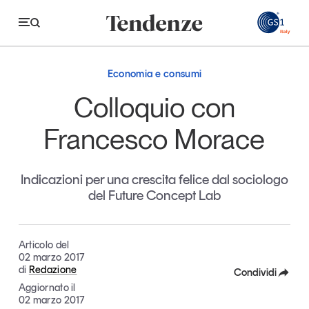
GS
Economia e consumi
Tendenze
Colloquio con
Economia e consumi
Francesco Morace
Innovazione
Indicazioni per una crescita felice dal sociologo
Logistica
del Future Concept Lab
Retail e brand
Sostenibilità
Articolo del
Grandi temi
02 marzo 2017
di
Redazione
Condividi
Aggiornato il
Facebook
02 marzo 2017
Magazine
Studi e ricerche