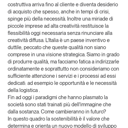
costruttiva arriva fino al cliente e diventa desiderio
Tendenze Journal
di acquisto che spesso, anche in tempi di crisi,
La nostra newsletter nella tua email
spinge più della necessità. Inoltre una miriade di
Iscriviti
piccole imprese ad alta creatività restituisce la
flessibilità oggi necessaria senza rinunciare alla
creatività diffusa. L’Italia è un paese inventivo e
duttile, peccato che queste qualità non siano
comprese in una visione strategica. Siamo in grado
di produrre qualità, ma facciamo fatica a indirizzarle
ordinatamente e soprattutto non consideriamo con
sufficiente attenzione i servizi e i processi ad essi
dedicati: ad esempio le opportunità e le necessità
della logistica .
Fin ad oggi i paradigmi che hanno plasmato la
società sono stati trainati più dell'immagine che
dalla sostanza. Come cambieranno in futuro?
Un anno di
In questo quadro la sostenibilità è il valore che
Tendenze
2026
determina e orienta un nuovo modello di sviluppo