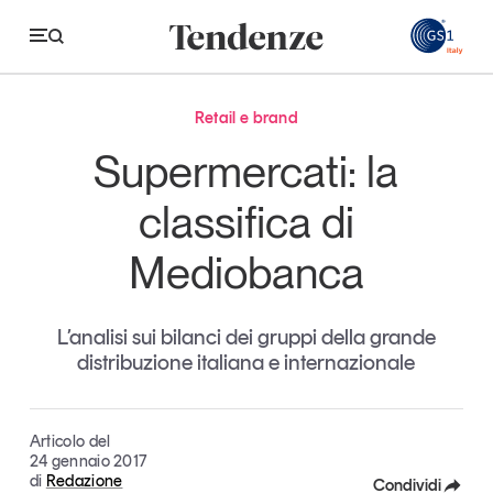
GS
Retail e brand
Tendenze
Supermercati: la
Economia e consumi
classifica di
Innovazione
Mediobanca
Logistica
Retail e brand
L’analisi sui bilanci dei gruppi della grande
distribuzione italiana e internazionale
Sostenibilità
Grandi temi
Articolo del
24 gennaio 2017
di
Redazione
Magazine
Studi e ricerche
Condividi