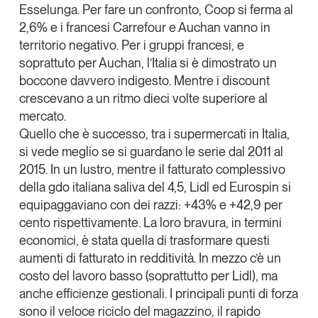
Esselunga. Per fare un confronto, Coop si ferma al
Leggi il magazine
2,6% e i francesi Carrefour e Auchan vanno in
territorio negativo. Per i gruppi francesi, e
soprattuto per Auchan, l’Italia si è dimostrato un
boccone davvero indigesto. Mentre i discount
crescevano a un ritmo dieci volte superiore al
Tendenze è il magazine di GS1 Italy che racconta in
mercato.
modo indipendente il cambiamento e le sfide del largo
consumo e dell’economia a professionisti e
Quello che è successo, tra i supermercati in Italia,
consumatori
si vede meglio se si guardano le serie dal 2011 al
2015. In un lustro, mentre il fatturato complessivo
GS1 Italy
GS1 Italy
GS1 Italy
Tendenze
della gdo italiana saliva del 4,5,
Lidl ed Eurospin si
GS1 Italy
equipaggaviano con dei razzi: +43% e +42,9 per
cento rispettivamente
. La loro bravura, in termini
economici, è stata quella di trasformare questi
aumenti di fatturato in redditività
. In mezzo c’è un
costo del lavoro basso (soprattutto per Lidl), ma
anche
efficienze gestionali
. I principali punti di forza
sono il veloce riciclo del magazzino, il rapido