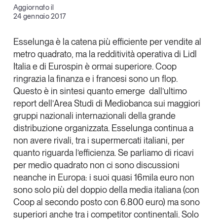
Aggiornato il
Articoli
Tutti gli studi e le ricerche
Facebook
24 gennaio 2017
Opinioni
X
Dossier
Esselunga
è la catena più efficiente per vendite al
Il Numero
metro quadrato, ma la redditività operativa di
Lidl
Linkedin
Italia
e di
Eurospin
è ormai superiore.
Coop
Interviste
Copia Link
ringrazia la finanza e i francesi sono un flop.
Comunicati stampa
Questo è in sintesi quanto emerge dall’ultimo
Video
report dell’
Area Studi di Mediobanca
sui maggiori
Podcast
gruppi nazionali internazionali della grande
distribuzione organizzata.
Esselunga continua a
Eventi e formazione
non avere rivali
, tra i supermercati italiani, per
quanto riguarda l’efficienza. Se parliamo di ricavi
Tutti gli appuntamenti
per medio quadrato non ci sono discussioni
neanche in Europa: i suoi quasi 16mila euro non
Chi siamo
Newsletter
sono solo più del doppio della media italiana (con
Contatti
Coop al secondo posto con 6.800 euro) ma sono
superiori anche tra i competitor continentali. Solo