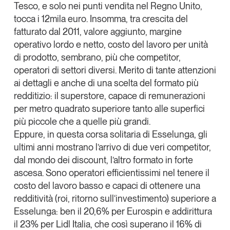
Tesco
, e solo nei punti vendita nel Regno Unito,
Tendenze Journal
tocca i 12mila euro. Insomma, tra crescita del
La nostra newsletter nella tua email
fatturato dal 2011, valore aggiunto, margine
Iscriviti
operativo lordo e netto, costo del lavoro per unità
di prodotto, sembrano, più che competitor,
operatori di settori diversi.
Merito di tante attenzioni
ai dettagli e anche di una scelta del formato più
redditizio: il superstore
, capace di remunerazioni
per metro quadrato superiore tanto alle superfici
più piccole che a quelle più grandi.
Eppure, in questa corsa solitaria di Esselunga, gli
ultimi anni mostrano
l’arrivo di due veri competitor,
dal mondo dei discount,
l’altro formato in forte
ascesa. Sono operatori efficientissimi nel tenere il
costo del lavoro basso e capaci di ottenere una
redditività (roi, ritorno sull‘investimento) superiore a
Un anno di
Esselunga: ben il
20,6% per Eurospin
e addirittura
Tendenze
2026
il
23% per Lidl Italia
, che così superano il 16% di