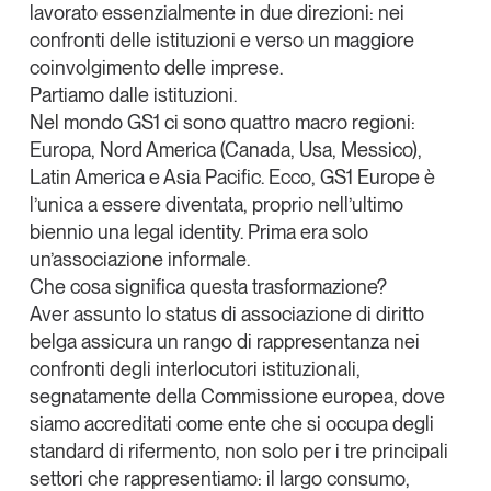
lavorato essenzialmente in due direzioni: nei
Tendenze Journal
confronti delle istituzioni e verso un maggiore
La nostra newsletter nella tua email
coinvolgimento delle imprese.
Iscriviti
Partiamo dalle istituzioni.
Nel mondo GS1 ci sono quattro macro regioni:
Europa, Nord America (Canada, Usa, Messico),
Latin America e Asia Pacific. Ecco, GS1 Europe è
l’unica a essere diventata, proprio nell’ultimo
biennio una
legal identity
. Prima era solo
un’associazione informale.
Che cosa significa questa trasformazione?
Aver assunto lo status di associazione di diritto
belga assicura un rango di rappresentanza nei
confronti degli interlocutori istituzionali,
segnatamente della Commissione europea, dove
siamo accreditati come ente che si occupa degli
Un anno di
standard di rifermento, non solo per i tre principali
Tendenze
2026
settori che rappresentiamo: il largo consumo,