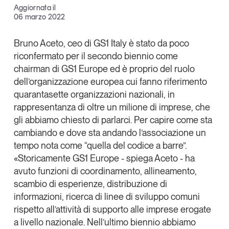
Aggiornata il
Articoli
Tutti gli studi e le ricerche
Facebook
06 marzo 2022
Opinioni
X
Dossier
Bruno Aceto
, ceo di
GS1 Italy
è stato da poco
Il Numero
riconfermato per il secondo biennio come
Linkedin
chairman di GS1 Europe ed è proprio del ruolo
Interviste
Copia Link
dell’organizzazione europea cui fanno riferimento
Comunicati stampa
quarantasette organizzazioni nazionali, in
Video
rappresentanza di oltre un milione di imprese, che
Podcast
gli abbiamo chiesto di parlarci. Per capire come sta
cambiando e dove sta andando l’associazione un
Eventi e formazione
tempo nota come “quella del codice a barre”.
«Storicamente
GS1 Europe
- spiega Aceto - ha
Tutti gli appuntamenti
avuto funzioni di coordinamento, allineamento,
scambio di esperienze, distribuzione di
Chi siamo
Newsletter
informazioni, ricerca di linee di sviluppo comuni
Contatti
rispetto all’attività di supporto alle imprese erogate
a livello nazionale. Nell’ultimo biennio abbiamo