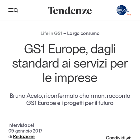
GS
Life in GS1
Largo consumo
Tendenze
GS1 Europe, dagli
Economia e consumi
standard ai servizi per
Innovazione
le imprese
Logistica
Retail e brand
Bruno Aceto, riconfermato chairman, racconta
GS1 Europe e i progetti per il futuro
Sostenibilità
Grandi temi
Intervista del
09 gennaio 2017
di
Redazione
Magazine
Studi e ricerche
Condividi