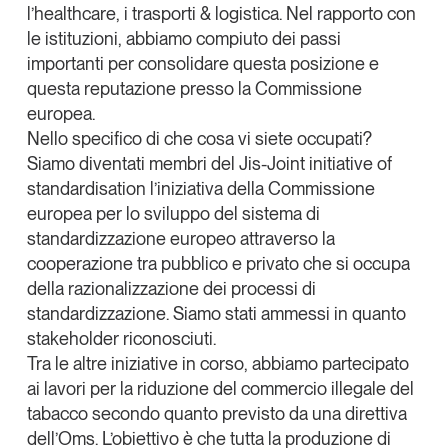
l’
healthcare
, i trasporti & logistica. Nel rapporto con
Leggi il magazine
le istituzioni, abbiamo compiuto dei passi
importanti per consolidare questa posizione e
questa reputazione presso la Commissione
europea.
Nello specifico di che cosa vi siete occupati?
Tendenze è il magazine di GS1 Italy che racconta in
Siamo diventati membri del
Jis-Joint initiative of
modo indipendente il cambiamento e le sfide del largo
consumo e dell’economia a professionisti e
standardisation
l’iniziativa della Commissione
consumatori
europea per lo sviluppo del sistema di
standardizzazione europeo attraverso la
GS1 Italy
GS1 Italy
GS1 Italy
Tendenze
cooperazione tra pubblico e privato che si occupa
GS1 Italy
della razionalizzazione dei processi di
standardizzazione. Siamo stati ammessi in quanto
stakeholder
riconosciuti.
Tra le altre iniziative in corso, abbiamo partecipato
ai lavori per la riduzione del commercio illegale del
tabacco secondo quanto previsto da una direttiva
dell’Oms. L’obiettivo è che tutta la produzione di