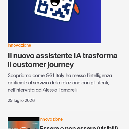
Leggi il magazine
Tendenze è il magazine di GS1 Italy che racconta in
Innovazione
modo indipendente il cambiamento e le sfide del largo
Il nuovo assistente IA trasforma
consumo e dell’economia a professionisti e
consumatori
il customer journey
GS1 Italy
GS1 Italy
GS1 Italy
Tendenze
Scopriamo come GS1 Italy ha messo l'intelligenza
artificiale al servizio della relazione con gli utenti,
GS1 Italy
nell’intervista ad Alessia Tamarelli
29 luglio 2026
Innovazione
Essere o non essere (visibili)