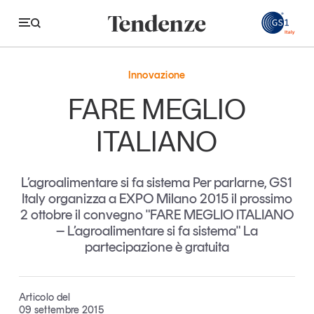
GS
Innovazione
Tendenze
FARE MEGLIO
Economia e consumi
ITALIANO
Innovazione
L’agroalimentare si fa sistema Per parlarne, GS1
Logistica
Italy organizza a EXPO Milano 2015 il prossimo
Retail e brand
2 ottobre il convegno "FARE MEGLIO ITALIANO
– L’agroalimentare si fa sistema" La
Sostenibilità
partecipazione è gratuita
Grandi temi
Articolo del
Magazine
Studi e ricerche
09 settembre 2015