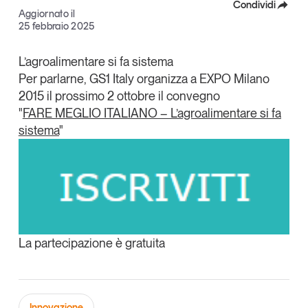
Condividi
Articoli
Tutti gli studi e le ricerche
Aggiornato il
25 febbraio 2025
Facebook
Opinioni
Dossier
X
L’agroalimentare si fa sistema
Il Numero
Per parlarne,
GS1 Italy
organizza a
EXPO Milano
Linkedin
Interviste
2015
il prossimo
2 ottobre
il convegno
Copia Link
Comunicati stampa
"
FARE MEGLIO ITALIANO – L’agroalimentare si fa
sistema
"
Video
Podcast
Eventi e formazione
Tutti gli appuntamenti
La partecipazione è gratuita
Chi siamo
Newsletter
Contatti
Innovazione