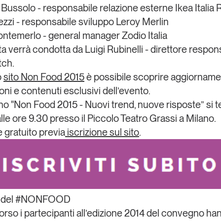
 Bussolo - responsabile relazione esterne Ikea Italia R
ezzi - responsabile sviluppo Leroy Merlin
temerlo - general manager Zodio Italia
ta verrà condotta da Luigi Rubinelli - direttore respon
tch.
o
sito Non Food 2015
è possibile scoprire aggiornamen
oni e contenuti esclusivi dell’evento.
no "
Non Food 2015 - Nuovi trend, nuove risposte
” si t
lle ore 9.30 presso il Piccolo Teatro Grassi a Milano.
è gratuito previa
iscrizione sul sito
.
e del #NONFOOD
orso i partecipanti all’edizione 2014 del convegno ha