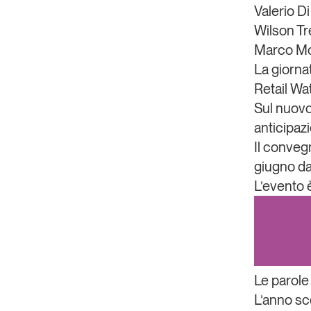
Valerio Di
Wilson Tr
Marco Mon
La giorna
Retail Wa
Sul nuov
anticipazi
Il conveg
giugno da
L’evento 
Le parol
L’anno sc