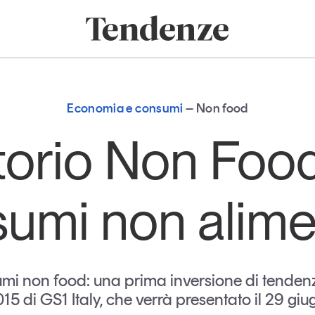
onomia e consumi
Innovazione
Logistica
Retail e brand
Sostenibil
Tendenze
Magazine
Studi e ricerche
Economia e consumi
Non food
Articoli
Tutti gli studi e
orio Non Food
ricerche
Opinioni
Dossier
Il Numero
umi non alime
Interviste
Comunicati stampa
Video
Podcast
umi non food: una prima inversione di tendenz
5 di GS1 Italy, che verrà presentato il 29 gi