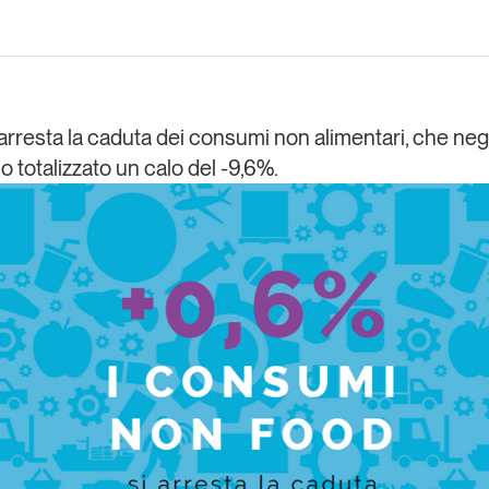
Eventi e formazione
Tutti gli
appuntamenti
i arresta la caduta dei consumi non alimentari, che negl
o totalizzato un calo del -9,6%.
Chi siamo
Newsletter
modo
Contatti
sumo e
Italy