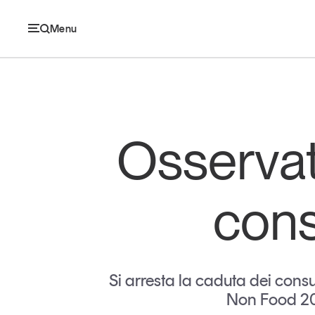
Menu
Ec
Osservat
Economia e consumi
cons
Innovazione
Logistica
Retail e brand
Si arresta la caduta dei cons
Non Food 201
Sostenibilità