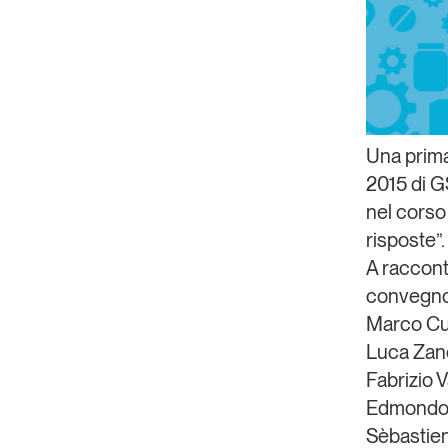
Una prima
2015
di
GS
nel corso
risposte
”.
A raccont
convegno
Marco Cup
Luca Zand
Fabrizio V
Edmondo 
Sèbastien