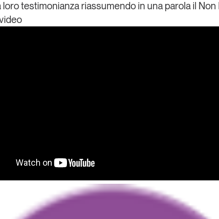
la loro testimonianza riassumendo in una parola il Non
 video