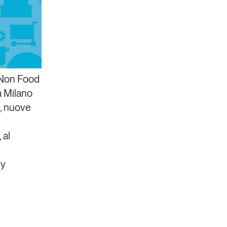
 Non Food
 a Milano
, nuove
 al
ly