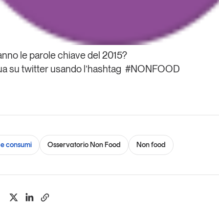
ranno
le parole chiave del 2015
?
 tua su twitter usando l’hashtag
#NONFOOD
e consumi
Osservatorio Non Food
Non food