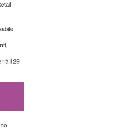
etail
sabile
ti,
errà il 29
nno