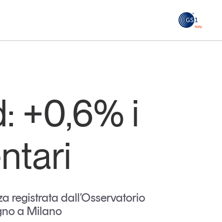
GS1
ità
Tendenze Journal
 le
La nostra newsletter nella tua email
: +0,6% i
Iscriviti
ntari
a registrata dall’Osservatorio
ugno a Milano