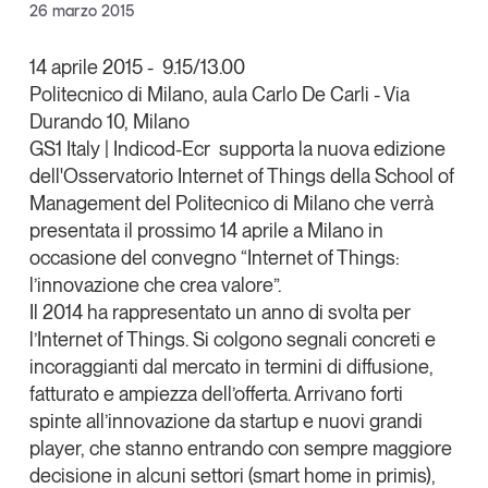
Facebook
26 marzo 2015
Articoli
Tutti gli studi e le ricerche
X
Opinioni
14 aprile 2015
-
9.15/13.00
Dossier
Politecnico di Milano, aula Carlo De Carli - Via
Linkedin
Il Numero
Durando 10, Milano
Copia Link
Interviste
GS1 Italy | Indicod-Ecr
supporta la nuova edizione
dell'
Osservatorio Internet of Things
della
School of
Comunicati stampa
Management del Politecnico
di Milano che verrà
Video
presentata il prossimo 14 aprile a Milano in
Podcast
occasione del convegno “
Internet of Things:
l’innovazione che crea valore
”.
Eventi e formazione
Il 2014 ha rappresentato un anno di svolta per
l’
Internet of Things
. Si colgono segnali concreti e
Tutti gli appuntamenti
incoraggianti dal mercato in termini di diffusione,
fatturato e ampiezza dell’offerta. Arrivano forti
Chi siamo
Newsletter
spinte all’innovazione da startup e nuovi grandi
Contatti
player, che stanno entrando con sempre maggiore
decisione in alcuni settori (
smart home
in primis),