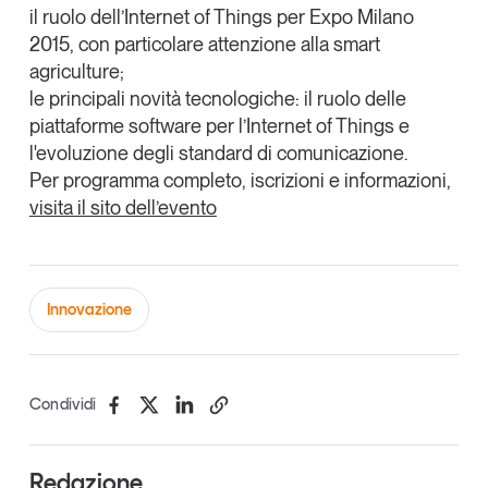
il ruolo dell’Internet of Things per Expo Milano
Leggi il magazine
2015, con particolare attenzione alla
smart
agriculture
;
le principali novità tecnologiche: il ruolo delle
piattaforme software per l’Internet of Things e
l'evoluzione degli standard di comunicazione.
Tendenze è il magazine di GS1 Italy che racconta in
Per programma completo, iscrizioni e informazioni,
modo indipendente il cambiamento e le sfide del largo
consumo e dell’economia a professionisti e
visita il sito dell’evento
consumatori
GS1 Italy
GS1 Italy
GS1 Italy
Tendenze
Innovazione
GS1 Italy
Condividi
Redazione