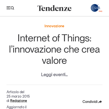
GS
Innovazione
Tendenze
Internet of Things:
Economia e consumi
l’innovazione che crea
Innovazione
valore
Logistica
Retail e brand
Leggi eventi...
Sostenibilità
Grandi temi
Articolo del
25 marzo 2015
di
Redazione
Condividi
Magazine
Studi e ricerche
Aggiornato il