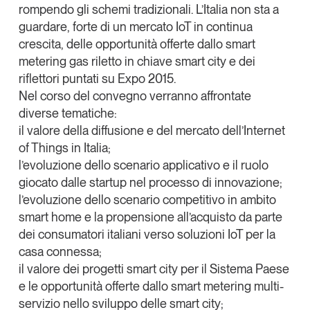
rompendo gli schemi tradizionali. L’Italia non sta a
Tendenze Journal
guardare, forte di un mercato IoT in continua
La nostra newsletter nella tua email
crescita, delle opportunità offerte dallo
smart
Iscriviti
metering
gas riletto in chiave
smart city
e dei
riflettori puntati su Expo 2015.
Nel corso del convegno verranno affrontate
diverse tematiche:
il valore della diffusione e del mercato dell’Internet
of Things in Italia;
l’evoluzione dello scenario applicativo e il ruolo
giocato dalle startup nel processo di innovazione;
l’evoluzione dello scenario competitivo in ambito
smart home
e la propensione all’acquisto da parte
dei consumatori italiani verso soluzioni IoT per la
casa connessa;
il valore dei progetti
smart city
per il Sistema Paese
Un anno di
e le opportunità offerte dallo
smart metering
multi-
Tendenze
2026
servizio nello sviluppo delle
smart city
;