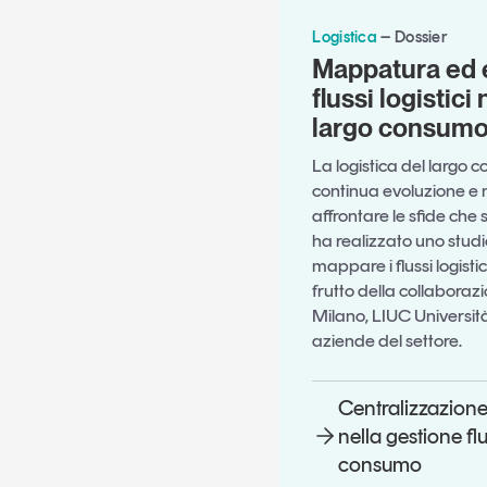
Logistica
Dossier
Mappatura ed 
flussi logistici 
largo consum
La logistica del largo c
continua evoluzione e n
affrontare le sfide che 
ha realizzato uno stud
mappare i flussi logisti
frutto della collaboraz
Milano, LIUC Università
aziende del settore.
Centralizzazione
nella gestione flu
consumo