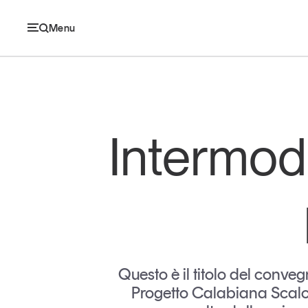
Menu
Ec
Intermoda
Economia e consumi
Innovazione
Logistica
Retail e brand
Questo è il titolo del conve
Progetto Calabiana Scalo
Sostenibilità