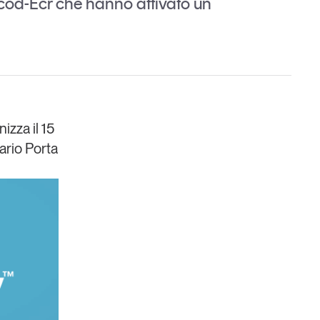
icod-Ecr che hanno attivato un
Un anno di
nizza il
15
Tendenze
2026
ario Porta
Leggi il magazine