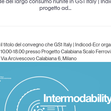
 del largo consumo riunite in GS1 Italy | Ind
Eventi e formazione
progetto ad...
Tutti gli
appuntamenti
Chi siamo
Newsletter
modo
l titolo del convegno che GS1 Italy | Indicod-Ecr orga
Contatti
sumo e
 10.00-18.00 presso Progetto Calabiana Scalo Ferrovi
Via Arcivescovo Calabiana 6, Milano
Italy