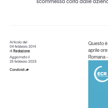
scommessa colta dalle aziende
Grandi temi
Articolo del
Tendenze è il magazine di GS1 Italy che racconta in 
Questo è i
04 febbraio 2014
indipendente il cambiamento e le sfide del largo con
aprile
ore
di
Redazione
dell’economia a professionisti e consumatori
Romana - 
Aggiornato il
25 febbraio 2025
GS1 Italy
GS1 Italy
GS1 Italy
Tendenze
GS1 
Condividi
Facebook
X
Linkedin
Copia Link