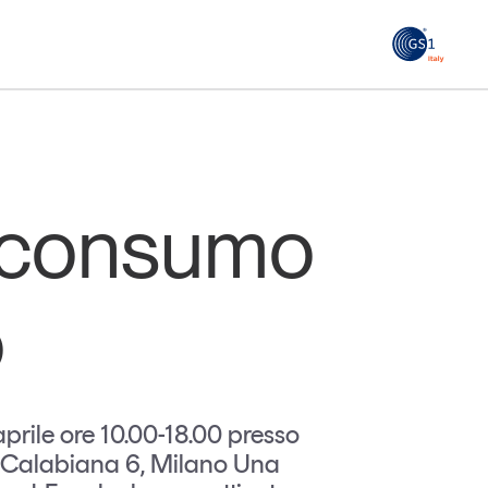
GS1
ità
Tendenze Journal
 le
La nostra newsletter nella tua email
go consumo
Iscriviti
o
aprile ore 10.00-18.00 presso
o Calabiana 6, Milano Una