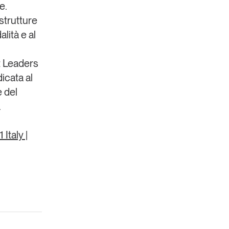
le
.
strutture
lità e al
t
Leaders
icata al
e del
.
 Italy |