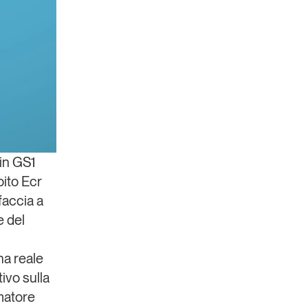
in GS1
bito Ecr
faccia a
e del
na reale
ivo sulla
matore