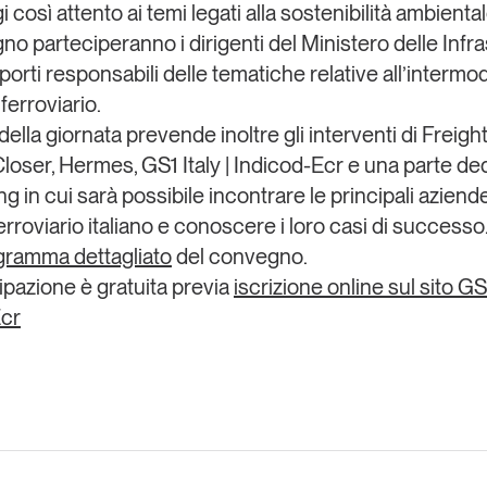
gi così attento ai temi legati alla
sostenibilità ambienta
no parteciperanno i dirigenti del
Ministero delle Infra
porti
responsabili delle tematiche relative all’intermoda
ferroviario.
ella giornata prevende inoltre gli interventi di
Freigh
Closer
,
Hermes
,
GS1 Italy | Indicod-Ecr
e una parte ded
 in cui sarà possibile incontrare le principali aziend
rroviario italiano e conoscere i loro casi di successo
ogramma dettagliato
del convegno.
ipazione è
gratuita
previa
iscrizione online sul sito GS1
Ecr