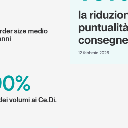
la riduzio
puntualità
rder size medio
consegne
anni
12 febbraio 2026
 90%
ei volumi ai Ce.Di.