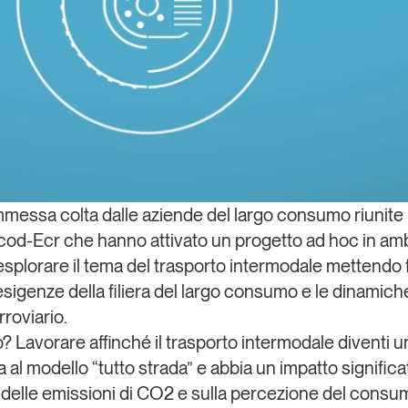
essa colta dalle aziende del largo consumo riunite 
ndicod-Ecr che hanno attivato un progetto ad hoc in am
esplorare il tema del trasporto intermodale mettendo 
esigenze della filiera del largo consumo e le dinamich
roviario.
o?
Lavorare affinché il
trasporto intermodale diventi u
a al modello “tutto strada”
e abbia un impatto significat
 delle emissioni di CO2
e sulla percezione del consu