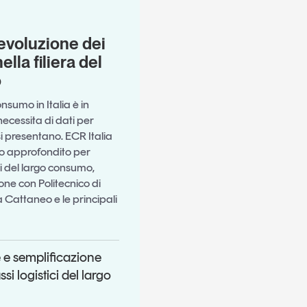
evoluzione dei
nella filiera del
o
onsumo in Italia è in
ecessita di dati per
si presentano. ECR Italia
io approfondito per
ci del largo consumo,
ione con Politecnico di
 Cattaneo e le principali
 e semplificazione
ssi logistici del largo