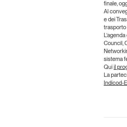
finale, og
Al conveg
e dei Tras
trasporto 
L’agenda d
Council
,
Networking
sistema fe
Qui
il pr
La partec
Indicod-