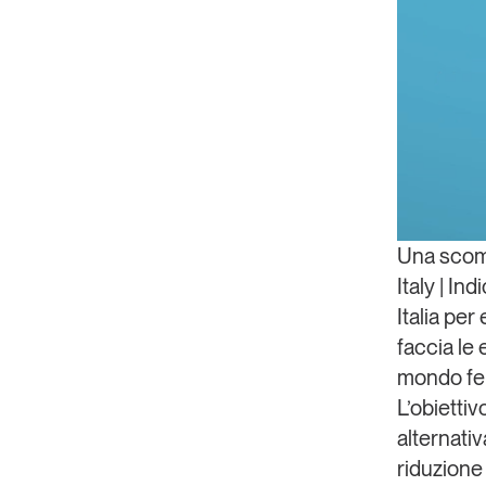
Una scomm
Italy | I
Italia per
faccia le 
mondo fer
L’obiettiv
alternativ
riduzione