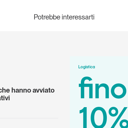
Potrebbe interessarti
Logistica
fino
 che hanno avviato
tivi
10