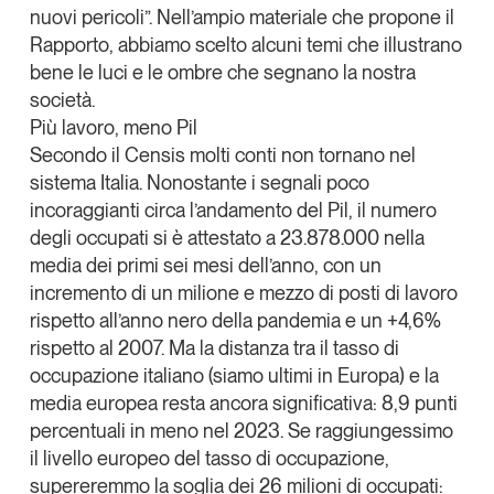
nuovi pericoli”. Nell’ampio materiale che propone il
Leggi il magazine
Rapporto, abbiamo scelto alcuni temi che illustrano
bene le luci e le ombre che segnano la nostra
società.
Più lavoro, meno Pil
Secondo il Censis molti conti non tornano nel
Tendenze è il magazine di GS1 Italy che racconta in
sistema Italia. Nonostante i segnali poco
modo indipendente il cambiamento e le sfide del largo
consumo e dell’economia a professionisti e
incoraggianti circa l’andamento del Pil,
il numero
consumatori
degli occupati si è attestato a 23.878.000
nella
media dei primi sei mesi dell’anno, con un
GS1 Italy
GS1 Italy
GS1 Italy
Tendenze
incremento di un milione e mezzo di posti di lavoro
GS1 Italy
rispetto all’anno nero della pandemia e un +4,6%
rispetto al 2007.
Ma la distanza tra il tasso di
occupazione italiano
(siamo ultimi in Europa)
e la
media europea resta ancora significativa
: 8,9 punti
percentuali in meno nel 2023. Se raggiungessimo
il livello europeo del tasso di occupazione,
supereremmo la soglia dei 26 milioni di occupati: