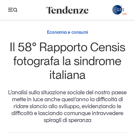
GS
Economia e consumi
Tendenze
Il 58° Rapporto Censis
Economia e consumi
fotografa la sindrome
Innovazione
italiana
Logistica
Retail e brand
L’analisi sulla situazione sociale del nostro paese
mette in luce anche quest’anno la difficoltà di
Sostenibilità
ridare slancio allo sviluppo, evidenziando le
Grandi temi
difficoltà e lasciando comunque intravvedere
spiragli di speranza
Magazine
Studi e ricerche