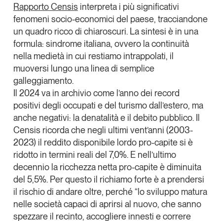
Rapporto Censis
interpreta i più significativi
Tendenze Journal
fenomeni socio-economici del paese, tracciandone
La nostra newsletter nella tua email
un quadro ricco di chiaroscuri. La sintesi è in una
Iscriviti
formula: sindrome italiana, ovvero
la continuità
nella medietà in cui restiamo intrappolati
, il
muoversi lungo una linea di semplice
galleggiamento.
Il 2024 va in archivio come
l’anno dei record
positivi degli occupati e del turismo dall’estero, ma
anche negativi: la denatalità e il debito pubblico
. Il
Censis ricorda che
negli ultimi vent’anni (2003-
2023) il reddito disponibile lordo pro-capite si è
ridotto in termini reali del 7,0%
. E nell’ultimo
decennio la ricchezza netta pro-capite è diminuita
del 5,5%. Per questo il richiamo forte è a prendersi
il rischio di andare oltre, perché “lo sviluppo matura
Un anno di
nelle società capaci di aprirsi al nuovo, che sanno
Tendenze
2026
spezzare il recinto, accogliere innesti e correre