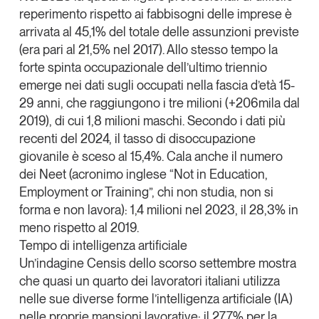
reperimento rispetto ai fabbisogni delle imprese è
arrivata al 45,1% del totale delle assunzioni previste
(era pari al 21,5% nel 2017). Allo stesso tempo
la
forte spinta occupazionale dell’ultimo triennio
emerge nei dati sugli occupati nella fascia d’età 15-
29 anni
, che raggiungono
i tre milioni
(+206mila dal
2019), di cui 1,8 milioni maschi. Secondo i dati più
recenti del 2024, il tasso di disoccupazione
giovanile è sceso al 15,4%.
Cala anche il numero
dei Neet
(acronimo inglese “Not in Education,
Employment or Training”, chi non studia, non si
forma e non lavora):
1,4 milioni nel 2023
, il 28,3% in
meno rispetto al 2019.
Tempo di intelligenza artificiale
Un’indagine Censis dello scorso settembre mostra
che
quasi un quarto dei lavoratori italiani utilizza
nelle sue diverse forme l’intelligenza artificiale (IA)
nelle proprie mansioni lavorative: il 27,7% per la