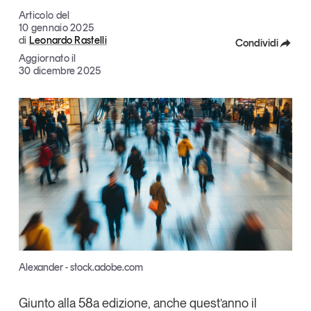
Articoli
Tutti gli studi e le ricerche
Articolo del
10 gennaio 2025
Opinioni
di
Leonardo Rastelli
Condividi
Dossier
Aggiornato il
Facebook
30 dicembre 2025
Il Numero
Interviste
X
Comunicati stampa
Linkedin
Video
Copia Link
Podcast
Eventi e formazione
Tutti gli appuntamenti
Chi siamo
Newsletter
Alexander - stock.adobe.com
Contatti
Giunto alla 58a edizione, anche quest’anno il