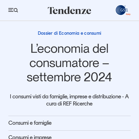
GS
Consumi e distribuzione commerciale
Consumi e distribuzione commerciale
Dossier di Economia e consumi
Tendenze
L’economia del
Economia e consumi
consumatore –
Innovazione
settembre 2024
Logistica
Retail e brand
I consumi visti da famiglie, imprese e distribuzione - A
cura di REF Ricerche
Sostenibilità
Grandi temi
Consumi e famiglie
Magazine
Studi e ricerche
Consumi e imprese