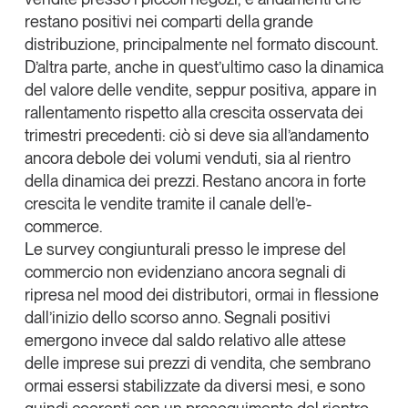
restano positivi nei comparti della grande
Leggi il magazine
distribuzione, principalmente nel formato discount.
D’altra parte, anche in quest’ultimo caso la dinamica
del valore delle vendite, seppur positiva, appare in
rallentamento rispetto alla crescita osservata dei
Tendenze è il magazine di GS1 Italy che racconta in
trimestri precedenti: ciò si deve sia all’andamento
modo indipendente il cambiamento e le sfide del largo
ancora debole dei volumi venduti, sia al rientro
consumo e dell’economia a professionisti e
della dinamica dei prezzi. Restano ancora
in forte
consumatori
crescita le vendite tramite il canale dell’e-
commerce
.
GS1 Italy
GS1 Italy
GS1 Italy
Tendenze
Le survey congiunturali presso le imprese del
GS1 Italy
commercio non evidenziano ancora segnali di
ripresa nel mood dei distributori, ormai in flessione
dall’inizio dello scorso anno. Segnali positivi
emergono invece dal saldo relativo alle attese
delle imprese sui prezzi di vendita, che sembrano
ormai essersi stabilizzate da diversi mesi, e sono