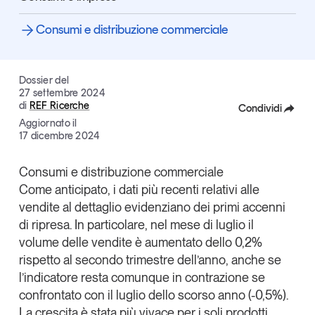
Articoli
Tutti gli studi e le ricerche
Consumi e distribuzione commerciale
Opinioni
Dossier
Il Numero
Dossier del
27 settembre 2024
Interviste
di
REF Ricerche
Condividi
Comunicati stampa
Aggiornato il
Video
Facebook
17 dicembre 2024
Podcast
X
Consumi e distribuzione commerciale
Come anticipato,
i dati più recenti relativi alle
Linkedin
Eventi e formazione
vendite al dettaglio evidenziano dei primi accenni
Copia Link
Tutti gli appuntamenti
di ripresa
. In particolare, nel mese di luglio il
volume delle vendite è aumentato dello 0,2%
rispetto al secondo trimestre dell’anno, anche se
Chi siamo
Newsletter
l’indicatore resta comunque in contrazione se
Contatti
confrontato con il luglio dello scorso anno (-0,5%).
La crescita è stata più vivace per i soli prodotti