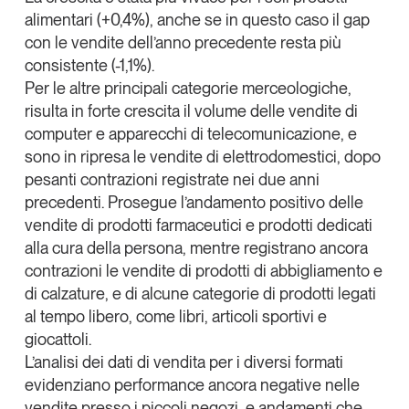
Tendenze Journal
alimentari
(+0,4%), anche se in questo caso il gap
La nostra newsletter nella tua email
con le vendite dell’anno precedente resta più
consistente (-1,1%).
Iscriviti
Per le altre principali categorie merceologiche,
risulta in forte crescita il volume delle vendite di
computer e apparecchi di telecomunicazione, e
sono in ripresa le vendite di elettrodomestici, dopo
pesanti contrazioni registrate nei due anni
precedenti. Prosegue l’andamento positivo delle
vendite di prodotti farmaceutici e prodotti dedicati
alla cura della persona, mentre registrano ancora
contrazioni le vendite di prodotti di abbigliamento e
di calzature, e di alcune categorie di prodotti legati
al tempo libero, come libri, articoli sportivi e
giocattoli.
Un anno di
L’analisi dei dati di vendita per i diversi formati
Tendenze
2026
evidenziano performance ancora negative nelle
vendite presso i piccoli negozi, e andamenti che