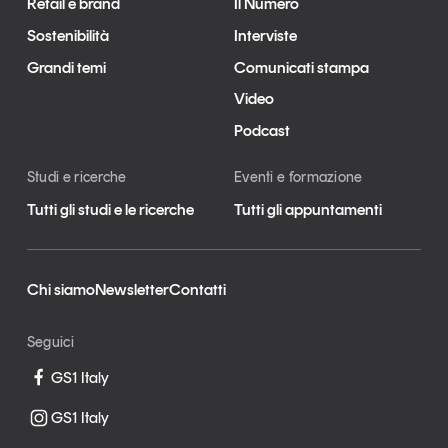
Retail e brand
Il Numero
Sostenibilità
Interviste
Grandi temi
Comunicati stampa
Video
Podcast
Studi e ricerche
Eventi e formazione
Tutti gli studi e le ricerche
Tutti gli appuntamenti
Chi siamo
Newsletter
Contatti
Seguici
GS1 Italy
GS1 Italy