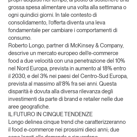
grossa spesa alimentare una volta alla settimana o
Leggi il magazine
ogni quindici giorni. In tale contesto di
consolidamento,
l’offerta diventa una leva
fondamentale per cambiare i comportamenti di
consumo
.
Tendenze è il magazine di GS1 Italy che racconta in
Roberto Longo
, partner di
McKinsey & Company
,
modo indipendente il cambiamento e le sfide del largo
descrive un mercato europeo dell’e-commerce
consumo e dell’economia a professionisti e
food a due velocità con una penetrazione del 10%
consumatori
nel Nord Europa, prevista in aumento al 18% entro
il 2030, e del 3% nei paesi del Centro-Sud Europa,
GS1 Italy
GS1 Italy
GS1 Italy
Tendenze
prevista al massimo all’8% fra sei anni. Questa
GS1 Italy
disparità è dovuta alla diversa rilevanza degli
investimenti da parte di brand e retailer nelle due
aree geografiche.
IL FUTURO IN CINQUE TENDENZE
Longo delinea cinque trend che caratterizzeranno
il food e-commerce nei prossimi dieci anni; due