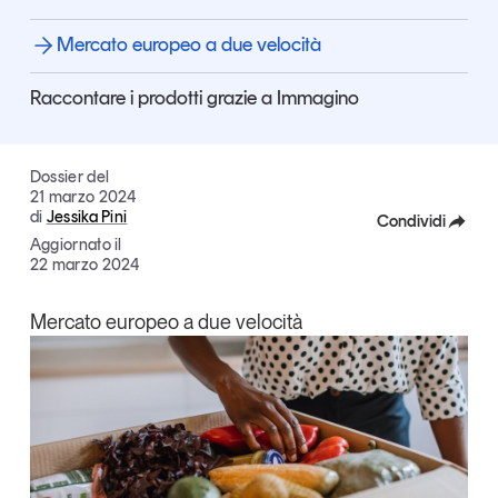
Articoli
Tutti gli studi e le ricerche
Mercato europeo a due velocità
Opinioni
Dossier
Raccontare i prodotti grazie a Immagino
Il Numero
Interviste
Dossier del
Comunicati stampa
21 marzo 2024
Video
di
Jessika Pini
Condividi
Podcast
Aggiornato il
Facebook
22 marzo 2024
X
Eventi e formazione
Mercato europeo a due velocità
Tutti gli appuntamenti
Linkedin
Copia Link
Chi siamo
Newsletter
Contatti