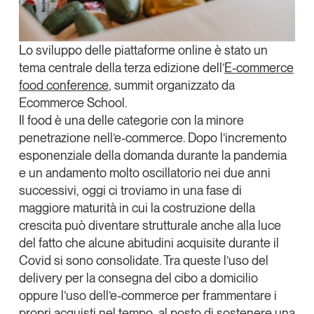
Tendenze Journal
La nostra newsletter nella tua email
Lo sviluppo delle piattaforme online è stato un
Iscriviti
tema centrale della terza edizione dell’
E-commerce
food conference
, summit organizzato da
Ecommerce School
.
Il food è una delle categorie con la minore
penetrazione nell’e-commerce. Dopo l’incremento
esponenziale della domanda durante la pandemia
e un andamento molto oscillatorio nei due anni
successivi,
oggi ci troviamo in una fase di
maggiore maturità in cui la costruzione della
crescita può diventare strutturale
anche alla luce
del fatto che alcune abitudini acquisite durante il
Covid si sono consolidate. Tra queste l’uso del
Un anno di
delivery per la consegna del cibo a domicilio
Tendenze
2026
oppure l’uso dell’e-commerce per frammentare i
propri acquisti nel tempo, al posto di sostenere una