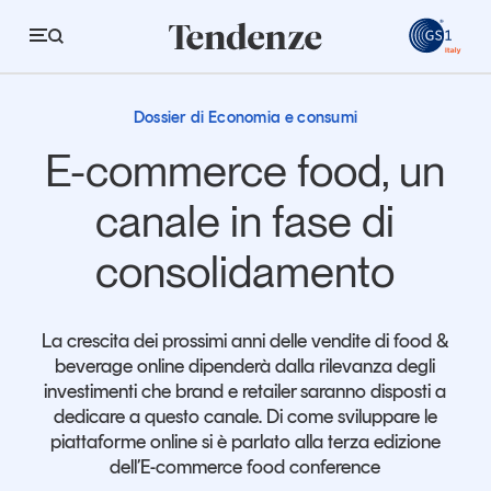
GS
Mercato europeo a due velocità
Mercato europeo a due velocità
Dossier di Economia e consumi
Tendenze
E-commerce food, un
Economia e consumi
canale in fase di
Innovazione
consolidamento
Logistica
Retail e brand
La crescita dei prossimi anni delle vendite di food &
beverage online dipenderà dalla rilevanza degli
Sostenibilità
investimenti che brand e retailer saranno disposti a
Grandi temi
dedicare a questo canale. Di come sviluppare le
piattaforme online si è parlato alla terza edizione
dell’E-commerce food conference
Magazine
Studi e ricerche