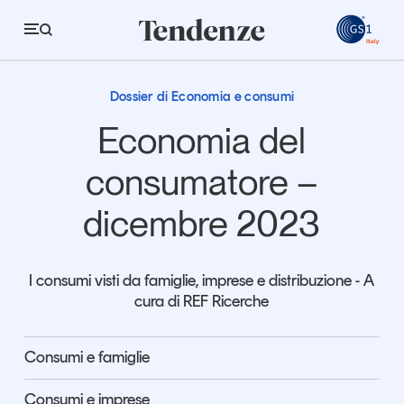
GS
Consumi e distribuzione commerciale
Consumi e distribuzione commerciale
Dossier di Economia e consumi
Tendenze
Economia del
Economia e consumi
consumatore –
Innovazione
dicembre 2023
Logistica
Retail e brand
I consumi visti da famiglie, imprese e distribuzione - A
cura di REF Ricerche
Sostenibilità
Grandi temi
Consumi e famiglie
Magazine
Studi e ricerche
Consumi e imprese