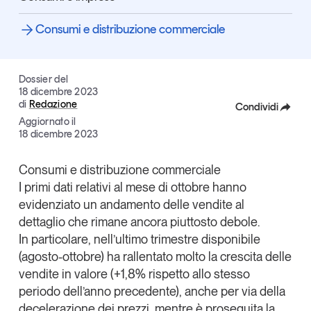
Articoli
Tutti gli studi e le ricerche
Consumi e distribuzione commerciale
Opinioni
Dossier
Il Numero
Dossier del
18 dicembre 2023
Interviste
di
Redazione
Condividi
Comunicati stampa
Aggiornato il
Video
Facebook
18 dicembre 2023
Podcast
X
Consumi e distribuzione commerciale
I primi dati relativi al mese di ottobre hanno
Linkedin
Eventi e formazione
evidenziato un
andamento delle vendite al
Copia Link
Tutti gli appuntamenti
dettaglio che rimane ancora piuttosto debole
.
In particolare, nell’ultimo trimestre disponibile
(agosto-ottobre) ha rallentato molto la crescita delle
Chi siamo
Newsletter
vendite in valore
(+1,8% rispetto allo stesso
Contatti
periodo dell’anno precedente), anche per via della
decelerazione dei prezzi, mentre è proseguita la