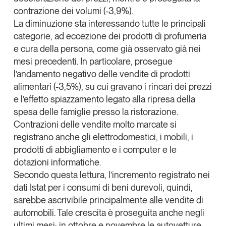
Tendenze Journal
contrazione dei volumi (-3,9%).
La nostra newsletter nella tua email
La diminuzione sta interessando tutte le principali
categorie, ad eccezione dei prodotti di profumeria
Iscriviti
e cura della persona
, come già osservato già nei
mesi precedenti. In particolare, prosegue
l’andamento negativo delle vendite di prodotti
alimentari (-3,5%), su cui gravano i rincari dei prezzi
e l’effetto spiazzamento legato alla ripresa della
spesa delle famiglie presso la ristorazione.
Contrazioni delle vendite molto marcate si
registrano anche gli elettrodomestici, i mobili, i
prodotti di abbigliamento e i computer e le
dotazioni informatiche.
Secondo questa lettura,
l’incremento registrato nei
dati Istat per i consumi di beni durevoli, quindi,
Un anno di
sarebbe ascrivibile principalmente alle vendite di
Tendenze
2026
automobili
. Tale crescita è proseguita anche negli
ultimi mesi: in ottobre e novembre le autovetture