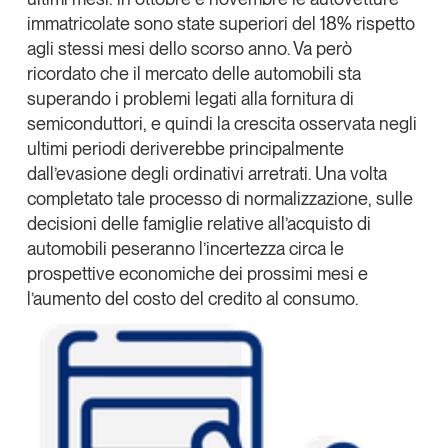
immatricolate sono state superiori del 18% rispetto
Leggi il magazine
agli stessi mesi dello scorso anno. Va però
ricordato che il mercato delle automobili sta
superando i problemi legati alla fornitura di
semiconduttori, e quindi la crescita osservata negli
Tendenze è il magazine di GS1 Italy che racconta in
ultimi periodi deriverebbe principalmente
modo indipendente il cambiamento e le sfide del largo
dall’evasione degli ordinativi arretrati. Una volta
consumo e dell’economia a professionisti e
completato tale processo di normalizzazione, sulle
consumatori
decisioni delle famiglie relative all’acquisto di
automobili peseranno l’incertezza circa le
GS1 Italy
GS1 Italy
GS1 Italy
Tendenze
prospettive economiche dei prossimi mesi e
GS1 Italy
l’aumento del costo del credito al consumo.