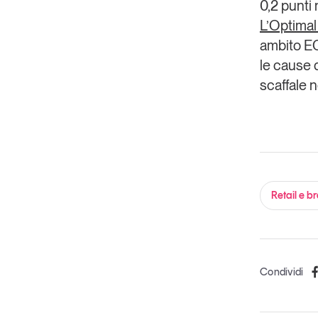
0,2 punti 
L’Optimal 
ambito EC
le cause d
scaffale 
Retail e b
Condividi