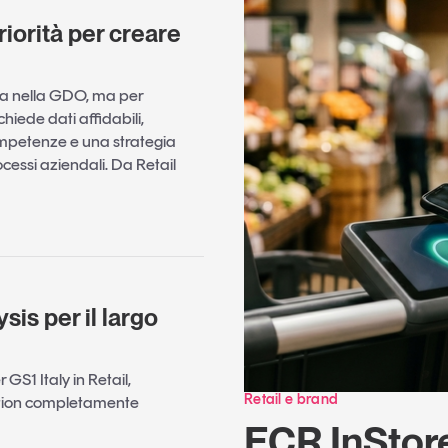
riorità per creare
ntra nella GDO, ma per
chiede dati affidabili,
ompetenze e una strategia
cessi aziendali. Da Retail
sis per il largo
 GS1 Italy in Retail,
Retail e brand
ation completamente
ECR InStore 