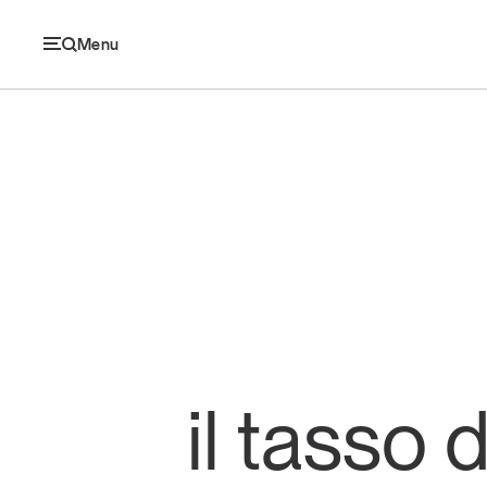
Menu
Ec
Economia e consumi
Innovazione
Logistica
il tasso 
Retail e brand
Sostenibilità