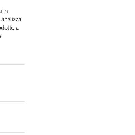
a in
 analizza
odotto a
.