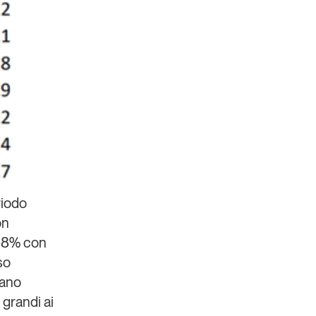
riodo
on
3,8% con
sso
rano
 grandi ai