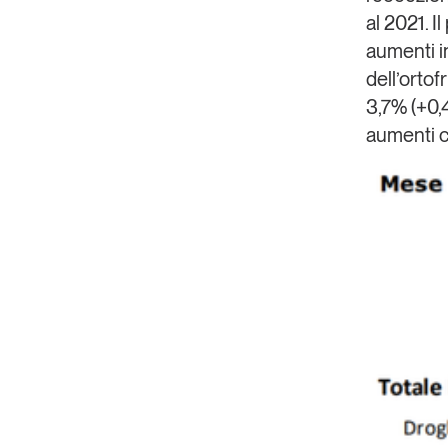
al 2021. I
aumenti i
dell’ortof
3,7% (+0,
aumenti co