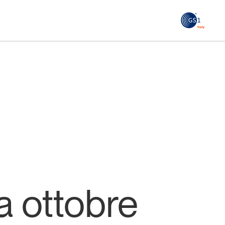
GS1
ità
Tendenze Journal
 le
La nostra newsletter nella tua email
Iscriviti
 a ottobre