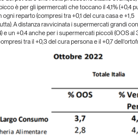
l picco è per gli ipermercati che toccano il 4,1% (+0,4 p
n ogni reparto (compresi tra +0,1 del cura casa e +1,5
rutta). A distanza ravvicinata i supermercati grandi c
4) e un +0.4 anche per i supermercati piccoli (OOS al
mpresi tra il +0,3 del cura persona e il +0,7 dell’ortof