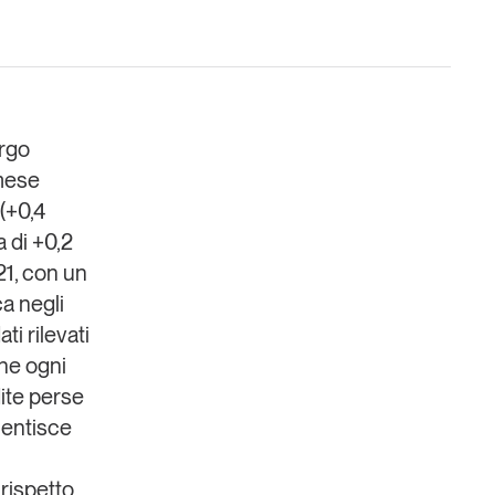
argo
 mese
Un anno di
 (+0,4
Tendenze
2026
a di +0,2
21, con un
Leggi il magazine
ca negli
ti rilevati
che ogni
dite perse
mentisce
rispetto