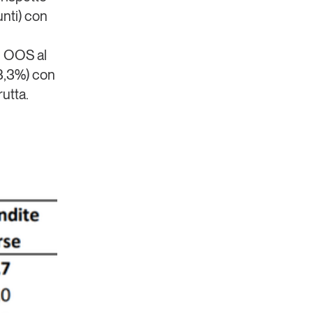
unti) con
on OOS al
 3,3%) con
rutta.