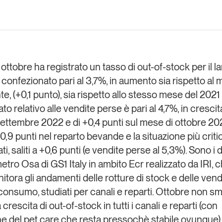
Eventi e formazione
Tutti gli
appuntamenti
i ottobre ha registrato un
tasso di out-of-stock per il l
onfezionato pari al 3,7%
, in aumento sia rispetto al
Chi siamo
Newsletter
modo
, (+0,1 punto), sia rispetto allo stesso mese del 2021
Contatti
sumo e
dato relativo alle vendite perse è pari al 4,7%
, in crescit
settembre 2022 e di +0,4 punti sul mese di ottobre 20
0,9 punti nel reparto bevande e la situazione più criti
Italy
i, saliti a +0,6 punti (e vendite perse al 5,3%). Sono i da
etro Osa
di
GS1 Italy
in ambito
Ecr
realizzato da
IRI
, 
tora gli andamenti delle rotture di stock e delle ven
 consumo, studiati per canali e reparti. Ottobre non s
crescita di out-of-stock in tutti i canali e reparti (con
ne del pet care che resta pressochè stabile ovunque) 