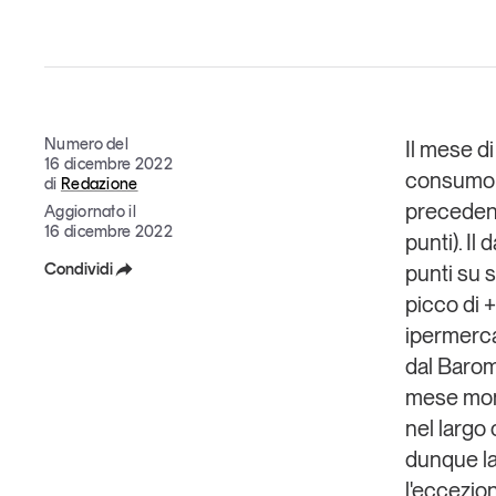
Grandi temi
Numero del
Il mese d
16 dicembre 2022
consumo c
di
Redazione
Tendenze è il magazine di GS1 Italy che racconta in 
precedente
Aggiornato il
indipendente il cambiamento e le sfide del largo con
16 dicembre 2022
punti).
Il 
dell’economia a professionisti e consumatori
Condividi
punti su 
picco di +
GS1 Italy
GS1 Italy
GS1 Italy
Tendenze
GS1 
Facebook
ipermercat
X
dal
Barom
mese moni
Linkedin
nel largo
Copia Link
dunque la 
l'eccezio