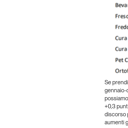
Se prendi
gennaio-o
possiamo 
+0,3 punti 
discorso 
aumenti g