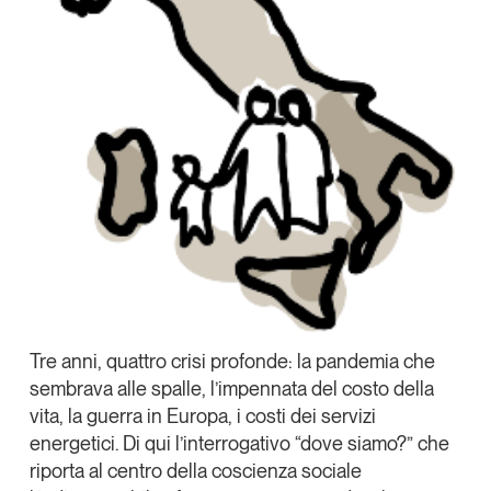
Tendenze Journal
La nostra newsletter nella tua email
Iscriviti
Tre anni, quattro crisi profonde: la pandemia che
sembrava alle spalle, l’impennata del costo della
vita, la guerra in Europa, i costi dei servizi
Un anno di
energetici. Di qui l’interrogativo “dove siamo?” che
Tendenze
2026
riporta al centro della coscienza sociale