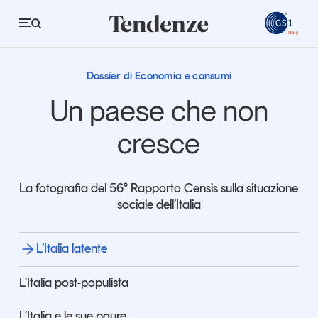
GS
L’Italia latente
L’Italia latente
Dossier di Economia e consumi
Tendenze
Un paese che non
Economia e consumi
cresce
Innovazione
Logistica
La fotografia del 56° Rapporto Censis sulla situazione
sociale dell’Italia
Retail e brand
Sostenibilità
L’Italia latente
Grandi temi
L’Italia post-populista
Magazine
Studi e ricerche
L’Italia e le sue paure