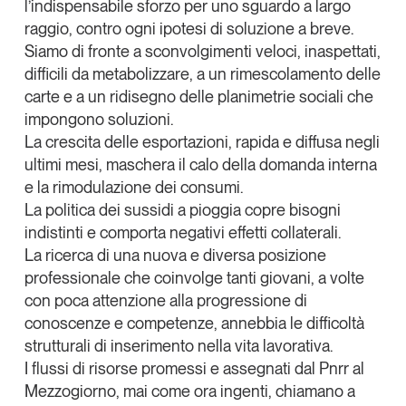
l’indispensabile sforzo per uno sguardo a largo
Leggi il magazine
raggio, contro ogni ipotesi di soluzione a breve.
Siamo di fronte a sconvolgimenti veloci, inaspettati,
difficili da metabolizzare, a un rimescolamento delle
carte e a un ridisegno delle planimetrie sociali che
impongono soluzioni.
Tendenze è il magazine di GS1 Italy che racconta in
La crescita delle esportazioni, rapida e diffusa negli
modo indipendente il cambiamento e le sfide del largo
ultimi mesi, maschera il calo della domanda interna
consumo e dell’economia a professionisti e
e la rimodulazione dei consumi.
consumatori
La politica dei sussidi a pioggia copre bisogni
indistinti e comporta negativi effetti collaterali.
GS1 Italy
GS1 Italy
GS1 Italy
Tendenze
La ricerca di una nuova e diversa posizione
GS1 Italy
professionale che coinvolge tanti giovani, a volte
con poca attenzione alla progressione di
conoscenze e competenze, annebbia le difficoltà
strutturali di inserimento nella vita lavorativa.
I flussi di risorse promessi e assegnati dal Pnrr al
Mezzogiorno, mai come ora ingenti, chiamano a