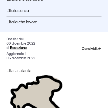
Articoli
Tutti gli studi e le ricerche
L’Italia senza
Opinioni
Dossier
L’Italia che lavora
Il Numero
Interviste
Dossier del
Comunicati stampa
06 dicembre 2022
Video
di
Redazione
Condividi
Podcast
Aggiornato il
Facebook
06 dicembre 2022
X
Eventi e formazione
L’Italia latente
Tutti gli appuntamenti
Linkedin
Copia Link
Chi siamo
Newsletter
Contatti