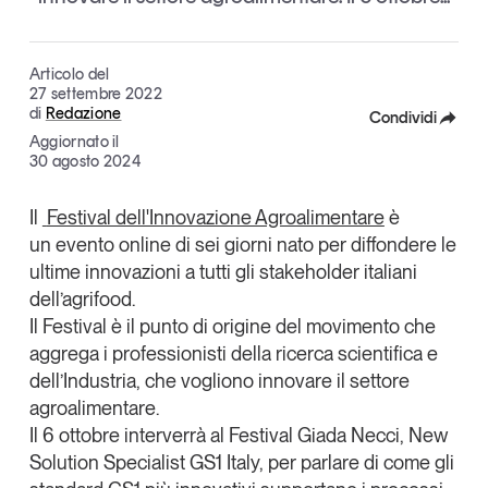
Articoli
Tutti gli studi e le ricerche
Opinioni
Articolo del
Dossier
27 settembre 2022
di
Redazione
Il Numero
Condividi
Aggiornato il
Interviste
Facebook
30 agosto 2024
Comunicati stampa
X
Video
Il
Festival dell'Innovazione Agroalimentare
è
Podcast
un
evento online di sei
giorni
nato per diffondere le
Linkedin
ultime innovazioni a tutti gli stakeholder italiani
Copia Link
dell’agrifood.
Eventi e formazione
Il Festival è il punto di origine del
movimento
che
Tutti gli appuntamenti
aggrega i professionisti della ricerca scientifica e
dell’Industria, che vogliono innovare il settore
agroalimentare.
Chi siamo
Newsletter
Il
6 ottobre
interverrà al Festival
Giada Necci
, New
Contatti
Solution Specialist GS1 Italy, per parlare di come gli