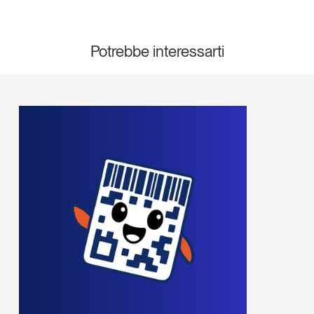
Leggi il magazine
Potrebbe interessarti
Tendenze è il magazine di GS1 Italy che racconta in
modo indipendente il cambiamento e le sfide del largo
consumo e dell’economia a professionisti e
consumatori
GS1 Italy
GS1 Italy
GS1 Italy
Tendenze
GS1 Italy