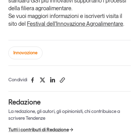
standard GS1 più innovativi supportano i processi
Tendenze Journal
della filiera agroalimentare.
La nostra newsletter nella tua email
Se vuoi maggiori informazioni e iscriverti visita il
sito del
Festival dell'Innovazione Agroalimentare
.
Iscriviti
Innovazione
Condividi
Redazione
La redazione, gli autori, gli opinionisti, chi contribuisce a
scrivere Tendenze
Un anno di
Tutti i contributi di Redazione
Tendenze
2026