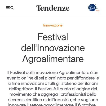
GS
Innovazione
Tendenze
Festival
Economia e consumi
dell'Innovazione
Innovazione
Agroalimentare
Logistica
Retail e brand
Il Festival dell'Innovazione Agroalimentare è un
evento online di sei giorni nato per diffondere le
Sostenibilità
ultime innovazioni a tutti gli stakeholder italiani
Grandi temi
dell’agrifood. Il Festival è il punto di origine del
movimento che aggrega i professionisti della
ricerca scientifica e dell’Industria, che vogliono
Magazine
Studi e ricerche
innovare il settore agroalimentare. Il 6 ottobre...