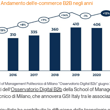
– Andamento dell’e-commerce B2B negli anni
l of Management Politecnico di Milano “Osservatorio Digital B2b” giugno
 dell’
Osservatorio Digital B2b
della
School of Mana
ecnico di Milano
, che annovera
GS1 Italy
tra le associa
isultato ha contribuito la diffusione delle tecnologie 