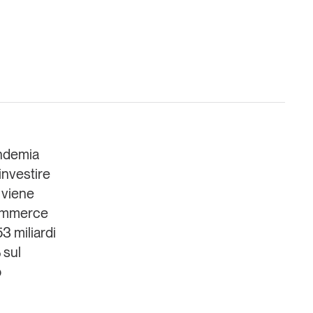
Un anno di
Tendenze
2026
andemia
investire
Leggi il magazine
e viene
-commerce
3 miliardi
 sul
o