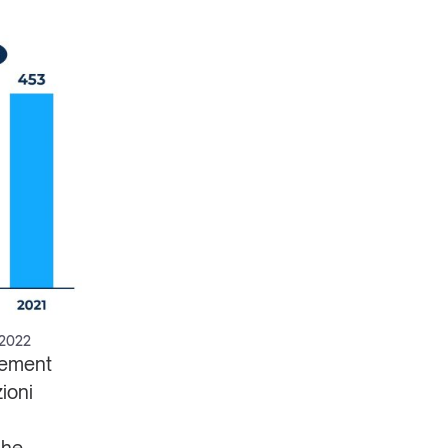
 2022
gement
zioni
che