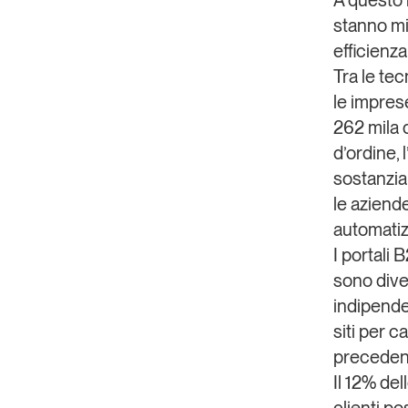
stanno mi
efficienza
Tra le tecn
le impres
262 mila 
d’ordine, 
sostanzia
le azien
automatizz
I
portali 
sono dive
indipende
siti per c
preceden
Il 12% de
clienti p