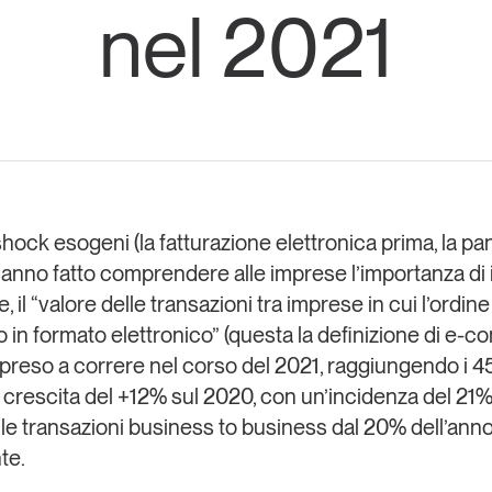
nel 2021
Eventi e formazione
Tutti gli
appuntamenti
Chi siamo
Newsletter
modo
Contatti
sumo e
shock esogeni (la fatturazione elettronica prima, la p
hanno fatto comprendere alle imprese l’importanza di 
Italy
le, il “valore delle transazioni tra imprese in cui l’ordin
 in formato elettronico” (questa la definizione di e
ipreso a correre nel corso del 2021, raggiungendo i 45
in crescita del +12% sul 2020, con un’incidenza del 21%
lle transazioni business to business dal 20% dell’ann
te.