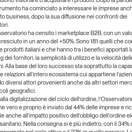
rumento ha cominciato a interessare le imprese anch
to business, dopo la sua diffusione nei confronti dei
ori.
sservatorio ha censito i
marketplace B2B
, con un val
cresciuto in un anno del +50%. Sono 181 quelli che 
 prodotti italiani e che hanno tra i benefici apportati la
g dei fornitori, la semplicità di utilizzo e la velocità dell
i. Alla base del loro successo sta soprattutto la capac
le relazioni all’intero ecosistema cui appartiene l’azie
o diversi attori provenienti anche da altri settori mer
oli geografici.
lla digitalizzazione del ciclo dell’ordine, l’Osservator
ne vero e proprio è inviato dal 44% delle imprese e ri
e anche all’impatto positivo dell’obbligo dell’ordine e
sanitario. Nella consegna si è più indietro, con il 34% 
pegnate nel ciclo attivo e il 22% in quello passivo. L