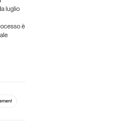
a luglio
processo è
nale
gement