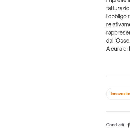
fatturazio
l’obbligo 
relativam
rappresent
dall’Osser
A cura di
Innovazio
Condividi