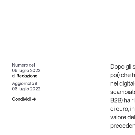
Grandi temi
Tendenze è il magazine di GS1 Italy che racconta in 
indipendente il cambiamento e le sfide del largo con
Numero del
Dopo gli 
dell’economia a professionisti e consumatori
06 luglio 2022
poi) che 
di
Redazione
GS1 Italy
GS1 Italy
GS1 Italy
Tendenze
GS1 
nel digita
Aggiornato il
06 luglio 2022
scambiato
Condividi
B2B) ha r
di euro, 
Facebook
valore de
X
preceden
Linkedin