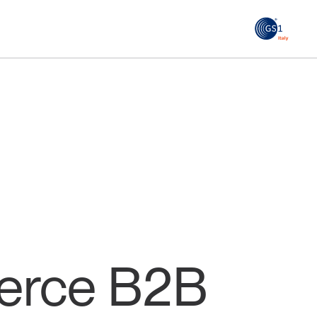
GS1
ità
Tendenze Journal
 le
La nostra newsletter nella tua email
Iscriviti
mmerce B2B