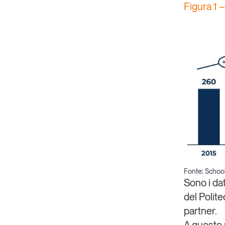
Figura 1 
Copia Link
Fonte: Schoo
Sono i dati
del Polit
partner.
A questo r