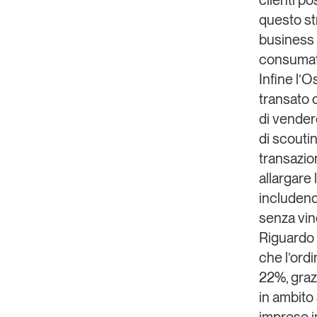
questo st
business 
consumat
Infine l’O
transato 
di vendere
di scoutin
transazion
allargare 
includend
senza vinc
Riguardo a
che l’ordi
22%, grazi
in ambito 
imprese im