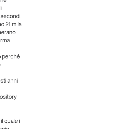
i
i secondi.
o 21 mila
enerano
ferma
io perché
o
sti anni
sitory,
n
il quale i
emia