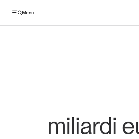
Menu
Ec
Economia e consumi
Innovazione
Logistica
miliardi 
Retail e brand
Sostenibilità