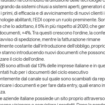
grando da sistemi chiusi a sistemi aperti, generatori d
 i primi, di efficacia e di avvicinamento di nuovi clienti 
ologie abilitanti, l’
EDI
copre un ruolo preminente.
Son
e che lo adottano, il 5% in più rispetto al 2020, che g
documenti, +4%.
Tra questi crescono l’ordine, la con
l’avviso di spedizione, mentre la fatturazione rimane
lmente costante dall’introduzione dell’obbligo, propr
de stanno introducendo nuovi documenti che posson
are il ciclo dell’ordine.
B2B
sono attivati dal 13% delle imprese italiane e in que
ntati hub per i documenti del ciclo esecutivo
ntemente dal canale sul quale sono scambiati da repo
aricare i documenti e per fare data entry, quali erano i
za.
lle aziende italiane possiede un
sito proprio
attraverso 
ossono visionare o acquistare i prodotti. Dopo la pand