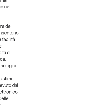
e nel
ore del
consentono
 facilità
e
ità di
nda,
ceologici
io stima
cevuto dal
lettronico
delle
a