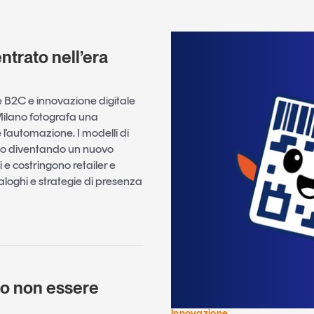
trato nell’era
 B2C e innovazione digitale
i Milano fotografa una
 l'automazione. I modelli di
anno diventando un nuovo
 e costringono retailer e
aloghi e strategie di presenza
e
 o non essere
)
Innovazione