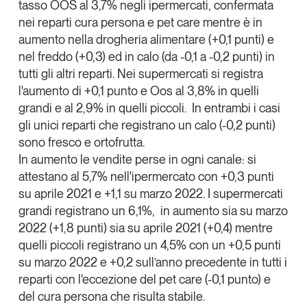
tasso OOS al 3,7% negli ipermercati, confermata
Leggi il magazine
nei reparti cura persona e pet care mentre è in
aumento nella drogheria alimentare (+0,1 punti) e
nel freddo (+0,3) ed in calo (da -0,1 a -0,2 punti) in
tutti gli altri reparti. Nei supermercati si registra
l'aumento di +0,1 punto e Oos al 3,8% in quelli
Tendenze è il magazine di GS1 Italy che racconta in
grandi e al 2,9% in quelli piccoli. In entrambi i casi
modo indipendente il cambiamento e le sfide del largo
gli unici reparti che registrano un calo (-0,2 punti)
consumo e dell’economia a professionisti e
sono fresco e ortofrutta.
consumatori
In aumento le vendite perse in ogni canale: si
attestano al 5,7% nell'ipermercato con +0,3 punti
GS1 Italy
GS1 Italy
GS1 Italy
Tendenze
su aprile 2021 e +1,1 su marzo 2022. I supermercati
GS1 Italy
grandi registrano un 6,1%, in aumento sia su marzo
2022 (+1,8 punti) sia su aprile 2021 (+0,4) mentre
quelli piccoli registrano un 4,5% con un +0,5 punti
su marzo 2022 e +0,2 sull’anno precedente in tutti i
reparti con l'eccezione del pet care (-0,1 punto) e
del cura persona che risulta stabile.