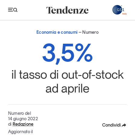
GS
Economia e consumi
Numero
Tendenze
3,5%
Economia e consumi
Innovazione
il tasso di out-of-stock
Logistica
ad aprile
Retail e brand
Sostenibilità
Grandi temi
Numero del
14 giugno 2022
di
Redazione
Condividi
Aggiornato il
Magazine
Studi e ricerche