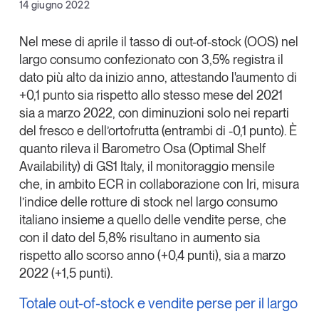
Facebook
14 giugno 2022
Articoli
Tutti gli studi e le ricerche
X
Opinioni
Nel mese di aprile il
tasso di out-of-stock (OOS) nel
Dossier
largo consumo confezionato con 3,5%
registra il
Linkedin
Il Numero
dato più alto da inizio anno, attestando l'aumento di
Copia Link
+0,1 punto sia rispetto allo stesso mese del 2021
Interviste
sia a marzo 2022, con diminuzioni solo nei reparti
Comunicati stampa
del fresco e dell’ortofrutta (entrambi di -0,1 punto). È
Video
quanto rileva il
Barometro Osa
(Optimal
Shelf
Podcast
Availability)
di
GS1 Italy
, il monitoraggio mensile
che, in ambito
E
CR
in collaborazione con
Iri
, misura
Eventi e formazione
l’indice delle rotture di stock nel largo consumo
italiano insieme a quello delle
vendite perse,
che
Tutti gli appuntamenti
con il dato del
5,8%
risultano in aumento sia
rispetto allo scorso anno (+0,4 punti), sia a marzo
Chi siamo
Newsletter
2022 (+1,5 punti).
Contatti
Totale out-of-stock e vendite perse per il largo