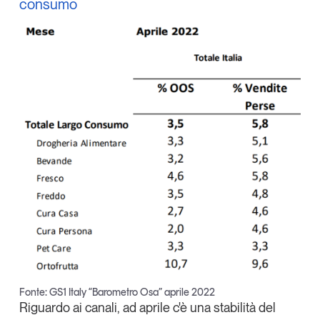
consumo
Tendenze Journal
La nostra newsletter nella tua email
Iscriviti
Un anno di
Fonte: GS1 Italy “Barometro Osa” aprile 2022
Tendenze
2026
Riguardo ai canali, ad aprile c'è una stabilità del