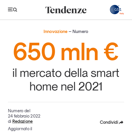
GS
Innovazione
Numero
Tendenze
650 mln €
Economia e consumi
Innovazione
il mercato della smart
Logistica
home nel 2021
Retail e brand
Sostenibilità
Grandi temi
Numero del
24 febbraio 2022
di
Redazione
Condividi
Aggiornato il
Magazine
Studi e ricerche