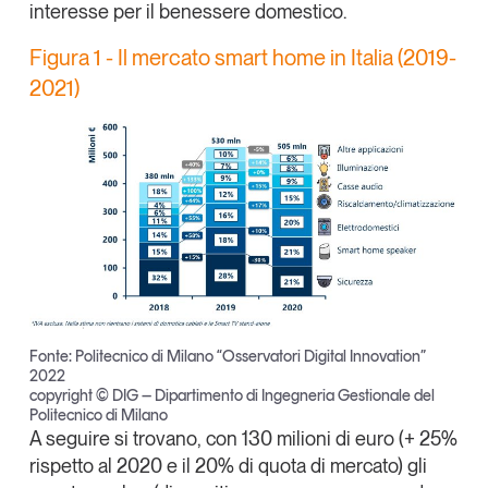
interesse per il benessere domestico.
Tendenze Journal
La nostra newsletter nella tua email
Figura 1 - Il mercato smart home in Italia (2019-
2021)
Iscriviti
Fonte: Politecnico di Milano “Osservatori Digital Innovation”
2022
copyright © DIG – Dipartimento di Ingegneria Gestionale del
Politecnico di Milano
Un anno di
A seguire si trovano, con 130 milioni di euro (+ 25%
Tendenze
2026
rispetto al 2020 e il 20% di quota di mercato) gli