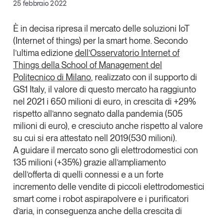
Facebook
25 febbraio 2022
Articoli
Tutti gli studi e le ricerche
X
Opinioni
È in decisa ripresa il mercato delle
soluzioni IoT
Dossier
(Internet of things) per la smart home
. Secondo
Linkedin
Il Numero
l’ultima edizione
dell’
Osservatorio Internet of
Copia Link
Things
della
School of Management del
Interviste
Politecnico di Milano
, realizzato con il supporto di
Comunicati stampa
GS1 Italy
, il valore di questo mercato ha raggiunto
Video
nel 2021 i
650 milioni di euro, in crescita di +29%
Podcast
rispetto all’anno segnato dalla pandemia (505
milioni di euro), e cresciuto anche rispetto al valore
Eventi e formazione
su cui si era attestato nell 2019(530 milioni).
A guidare il mercato sono gli elettrodomestici con
Tutti gli appuntamenti
135 milioni (+35%)
grazie all’ampliamento
dell’offerta di quelli connessi e a un forte
Chi siamo
Newsletter
incremento delle vendite di piccoli elettrodomestici
Contatti
smart come i robot aspirapolvere e i purificatori
d’aria, in conseguenza anche della crescita di