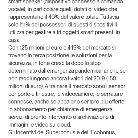
smart speaker
(dispositivo connesso a comando
Leggi il magazine
vocale), in particolare quelli dotati di video che
rappresentano il 40% del valore totale. Tuttavia
solo l’11% dei possessori di questi dispositivi li
utilizza per gestire altri oggetti smart presenti in
casa.
Tendenze è il magazine di GS1 Italy che racconta in
Con 125 milioni di euro e il 19% del mercato si
modo indipendente il cambiamento e le sfide del largo
trovano in terza posizione
le soluzioni per la
consumo e dell’economia a professionisti e
sicurezza
, in forte crescita dopo lo stop
consumatori
determinato dall’emergenza pandemica, anche se
non raggiungono ancora i valori del 2019 (150
GS1 Italy
GS1 Italy
GS1 Italy
Tendenze
milioni di euro). A trainare il mercato sono i sensori
GS1 Italy
per porte e finestre, le videocamere, le serrature
connesse, anche se appaiono sempre più offerte
in abbonamento per chiamate di emergenza,
servizi di pronto intervento o archiviazione di
immagini e video su cloud.
Gli incentivi del Superbonus e dell’Ecobonus,