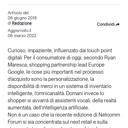
Articoli
Tutti gli studi e le ricerche
Articolo del
Opinioni
06 giugno 2018
Dossier
di
Redazione
Condividi
Il Numero
Aggiornato il
Facebook
06 marzo 2022
Interviste
X
Comunicati stampa
Curioso, impaziente, influenzato dai
touch point
Video
digitali. Per il consumatore di oggi, secondo
Ryan
Linkedin
Podcast
Maresca
, shopping partnership lead Europe
Copia Link
Google
, le cose più importanti nel processo
d’acquisto sono la personalizzazione, la
Eventi e formazione
disponibilità di merci in un sistema di inventario
Tutti gli appuntamenti
intelligente, l’omnicanalità. Domani invece lo
shopper
si avvarrà di assistenti vocali, della realtà
aumentata, dell’intelligenza artificiale.
Chi siamo
Newsletter
Non è un caso che la recente edizione di
Netcomm
Contatti
Forum
si sia concentrata sul
next retail
e sulla