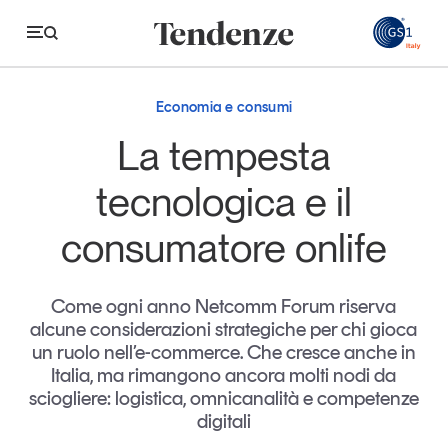
GS
Economia e consumi
Tendenze
La tempesta
Economia e consumi
tecnologica e il
Innovazione
consumatore onlife
Logistica
Retail e brand
Come ogni anno Netcomm Forum riserva
alcune considerazioni strategiche per chi gioca
Sostenibilità
un ruolo nell’e-commerce. Che cresce anche in
Grandi temi
Italia, ma rimangono ancora molti nodi da
sciogliere: logistica, omnicanalità e competenze
digitali
Magazine
Studi e ricerche