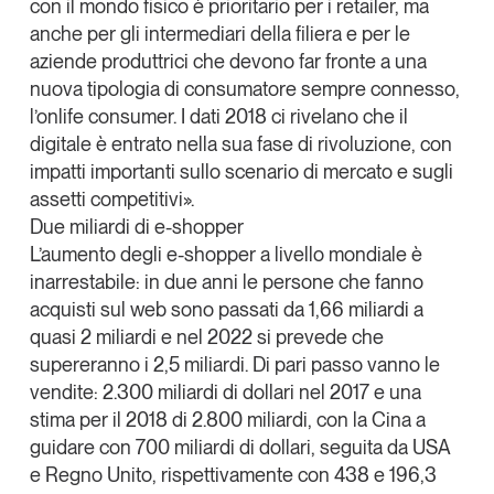
con il mondo fisico è prioritario per i retailer, ma
Leggi il magazine
anche per gli intermediari della filiera e per le
aziende produttrici che devono far fronte a una
nuova tipologia di consumatore sempre connesso,
l’
onlife consumer
. I dati 2018 ci rivelano che il
digitale è entrato nella sua fase di rivoluzione, con
Tendenze è il magazine di GS1 Italy che racconta in
impatti importanti sullo scenario di mercato e sugli
modo indipendente il cambiamento e le sfide del largo
assetti competitivi».
consumo e dell’economia a professionisti e
Due miliardi di e-shopper
consumatori
L’aumento degli
e-shopper
a livello mondiale è
inarrestabile: in due anni le persone che fanno
GS1 Italy
GS1 Italy
GS1 Italy
Tendenze
acquisti sul web sono passati da 1,66 miliardi a
GS1 Italy
quasi 2 miliardi e nel 2022 si prevede che
supereranno i 2,5 miliardi. Di pari passo vanno le
vendite: 2.300 miliardi di dollari nel 2017 e una
stima per il 2018 di 2.800 miliardi, con la Cina a
guidare con 700 miliardi di dollari, seguita da USA
e Regno Unito, rispettivamente con 438 e 196,3