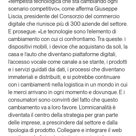
«tempesta tecnologica che sta cambiando ogni
Tendenze Journal
scenario competitivo», come afferma
Giuseppe
La nostra newsletter nella tua email
Liscia
, presidente del
Consorzio del commercio
digitale
che riunisce più di 300 aziende del settore.
Iscriviti
E prosegue: «Le tecnologie sono l’elemento di
cambiamento con cui ci confrontiamo. Tra queste: i
dispositivi mobili, i
device
che acquistano da soli, la
casa e l’auto che diventano piattaforme digitali,
l’accesso vocale come canale a se stante, i prodotti
e i servizi guidati dai dati, i processi che diventano
immateriali e distribuiti, e si potrebbe continuare
con i cambiamenti nella logistica in un mondo in cui
le merci arrivano in ogni momento e dovunque. E i
consumatori sono convinti del fatto che questo
cambiamento va a loro favore. L’omnicanalità è
diventata il centro della strategia per gran parte
Un anno di
delle imprese, a prescindere dal settore e dalla
Tendenze
2026
tipologia di prodotto. Collegare e integrare il web