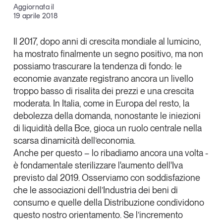
Aggiornata il
Articoli
Tutti gli studi e le ricerche
Facebook
19 aprile 2018
Opinioni
X
Dossier
Il 2017, dopo anni di crescita mondiale al lumicino,
Il Numero
ha mostrato finalmente un segno positivo, ma non
Linkedin
possiamo trascurare la tendenza di fondo: le
Interviste
Copia Link
economie avanzate registrano ancora un
livello
Comunicati stampa
troppo basso di risalita dei prezzi e una crescita
Video
moderata
. In Italia, come in Europa del resto, la
Podcast
debolezza della domanda, nonostante le iniezioni
di liquidità della Bce, gioca un ruolo centrale nella
scarsa dinamicità dell’economia.
Eventi e formazione
Anche per questo – lo ribadiamo ancora una volta -
Tutti gli appuntamenti
è fondamentale
sterilizzare l'aumento dell'Iva
previsto dal 2019. Osserviamo con soddisfazione
Chi siamo
Newsletter
che le associazioni dell’Industria dei beni di
consumo e quelle della Distribuzione condividono
Contatti
questo nostro orientamento. Se l’incremento