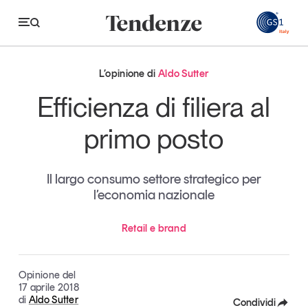
GS
L’opinione di
Aldo Sutter
Tendenze
Efficienza di filiera al
Economia e consumi
primo posto
Innovazione
Il largo consumo settore strategico per
Logistica
l’economia nazionale
Retail e brand
Retail e brand
Sostenibilità
Grandi temi
Opinione del
17 aprile 2018
di
Aldo Sutter
Magazine
Studi e ricerche
Condividi