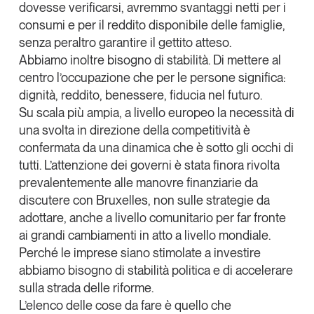
dovesse verificarsi, avremmo svantaggi netti per i
Tendenze Journal
consumi e per il reddito disponibile delle famiglie,
La nostra newsletter nella tua email
senza peraltro garantire il gettito atteso.
Iscriviti
Abbiamo inoltre bisogno di stabilità. Di mettere al
centro l’occupazione che per le persone significa:
dignità, reddito, benessere, fiducia nel futuro.
Su scala più ampia, a livello europeo la necessità di
una svolta in direzione della competitività è
confermata da una dinamica che è sotto gli occhi di
tutti. L’attenzione dei governi è stata finora rivolta
prevalentemente alle manovre finanziarie da
discutere con Bruxelles, non sulle strategie da
adottare, anche a livello comunitario per far fronte
ai grandi cambiamenti in atto a livello mondiale.
Perché le imprese siano stimolate a investire
abbiamo bisogno di stabilità politica e di accelerare
Un anno di
sulla strada delle riforme.
Tendenze
2026
L’elenco delle cose da fare è quello che