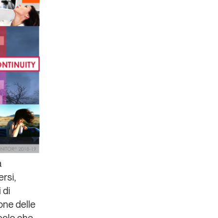
a
rsi,
 di
one delle