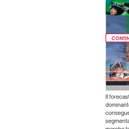
Il
forecas
dominante
consegue
segmentaz