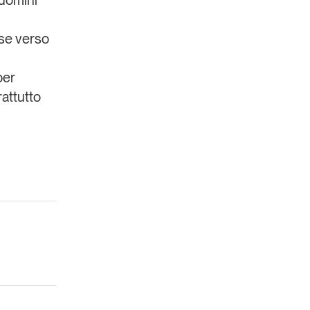
uomini
sse verso
per
rattutto