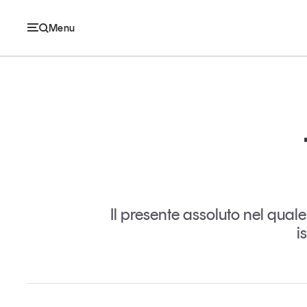
Menu
Ec
Economia e consumi
Innovazione
Il presente assoluto nel qu
Logistica
i
Retail e brand
Sostenibilità