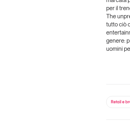
marcata p
per il tre
The
unpr
tutto ciò 
entertai
genere: p
uomini pe
Retail e b