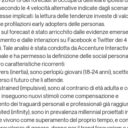
e 2018/19 del forecast si occupa di delineare ipotesi d
 secondo le
4 velocità alternative indicate dagli scenari
esse implicati:
la lettura delle tendenze investe di val
e profilazioni
early adopters
delle
personas
.
to sul forecast
è stato arricchito dalle evidenze emerse
ento e dalle interazioni su
Facebook e Twitter dei 4
i
. Tale analisi è stata condotta da
Accenture Interacti
bale e ha permesso la definizione delle
social person
o caratteristiche ricorrenti:
vers
(inertia), sono perlopiù giovani (18-24 anni), scetti
verso il futuro che li attende.
strained
(impulsive), sono al contrario di età adulta e 
 e inseguono nuovi stimoli come compensazione e
to dei traguardi personali e professionali già raggiun
ited
(infinity), sono in prevalenza millennial proiettati i
e vivono come superamento del proprio tempo, e co