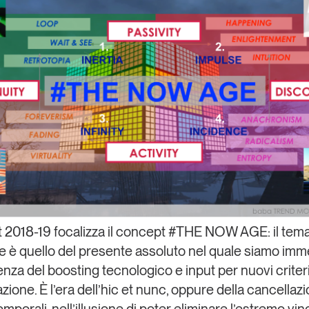
t
2018-19
focalizza il concept #
THE NOW AGE
:
il tem
 è quello del
presente assoluto
nel quale siamo imme
nza del
boosting
tecnologico e input per nuovi criteri
ione. È l’era dell’hic et nunc, oppure della cancellazi