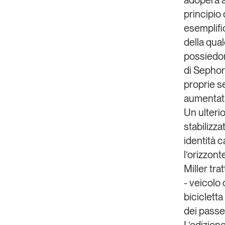
adopera a 
principio
esemplifi
della qua
possiedon
di Sephora
proprie s
aumentat
Un ulteri
stabilizza
identità 
l’orizzont
Miller
tra
- veicolo
bicicletta
dei passe