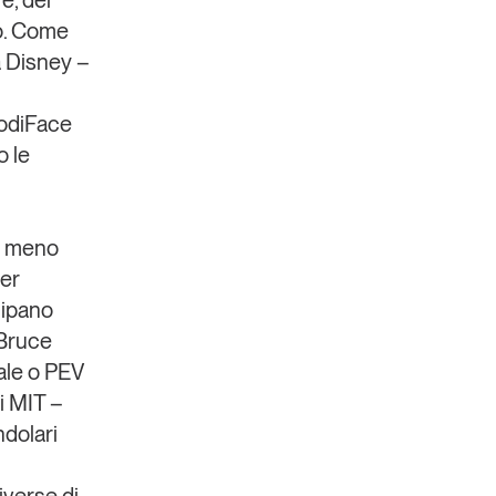
e, del
co. Come
 Disney –
odiFace
o le
il meno
per
cipano
Bruce
ale o
PEV
i MIT –
ndolari