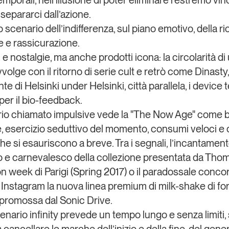
porali, nell’illusione di poter eliminare l’estremo vi
separarci dall’azione.
o scenario dell’indifferenza, sul piano emotivo, della ri
ne e rassicurazione.
 e nostalgie, ma anche prodotti icona: la circolarità d
vvolge con il ritorno di serie cult e retrò come Dinasty,
te di Helsinki under Helsinki, città parallela, i device
per il bio-
feedback
.
rio chiamato
impulsive
vede la "The Now Age" come b
e, esercizio seduttivo del momento, consumi veloci e d’
che si esauriscono a breve. Tra i segnali, l’incantamen
co e carnevalesco della collezione presentata da
Thom
ion week di Parigi (Spring 2017) o il paradossale conco
 Instagram la nuova linea premium di milk-shake di f
 promossa dal
Sonic Drive
.
scenario
infinity
prevede un tempo lungo e senza limiti, 