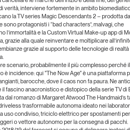
cancellare le marche dell’inizio e della fine, del gener
 di verità, interviene fortemente in ambito biomediati
cano la TV
series
Magic Descendants 2
– prodotta da
le sono protagonisti i “bad characters”, malvagi, che
o l’immortalità e la
Custom Virtual Make-up
app di
M
, grazie alla quale reinventare e moltiplicare all’infinit
embianze grazie al supporto delle tecnologie di realtà
a.
ore scenario, probabilmente il più complesso perché 
to è
incidence
: qui "The Now Age" è una piattaforma 
cangianti, barocche, dove il caos non fa paura. Ne anti
e il fascino anacronistico e distopico della serie TV di
tta dal romanzo di Margaret Atwood The Handmaid’s t
driveless
trasformabile autonoma ideato nei laborator
 a uso condiviso, triciclo elettrico per spostamenti pe
ggeri o vettore autonomo per la consegna di pacchi.