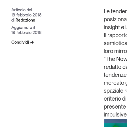
Grandi temi
Articolo del
Le
tende
19 febbraio 2018
posizion
di
Redazione
insight
e
Aggiornato il
19 febbraio 2018
Il rapport
Condividi
semiotica
Tendenze è il magazine di GS1 Italy che racconta in 
loro
mirro
Facebook
indipendente il cambiamento e le sfide del largo con
"The Now
dell’economia a professionisti e consumatori
X
redatto da
tendenze,
Linkedin
GS1 Italy
GS1 Italy
GS1 Italy
Tendenze
GS1 
mercato gl
Copia Link
spaziale 
criterio 
presente c
impulsive