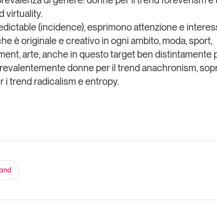
revalenza di genere: donne per il trend
foreverism
e 
nd
virtuality.
edictable
(incidence), esprimono attenzione e intere
che è originale e creativo in ogni ambito, moda, sport,
nment
, arte, anche in questo target ben distintamente 
revalentemente donne per il trend
anachronism
, sop
r i trend
radicalism
e
entropy
.
rand