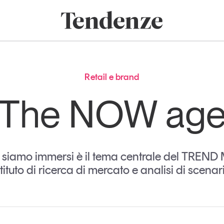
onomia e consumi
Innovazione
Logistica
Retail e brand
Sostenibil
Tendenze
Magazine
Studi e ricerche
Retail e brand
Articoli
Tutti gli studi e
The NOW ag
ricerche
Opinioni
Dossier
Il Numero
Interviste
ale siamo immersi è il tema centrale del TRE
Comunicati stampa
stituto di ricerca di mercato e analisi di scenar
Video
Podcast