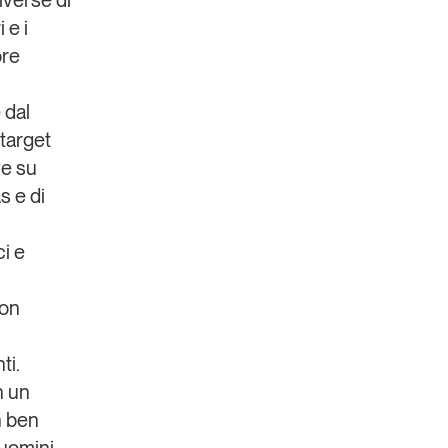
iverse di
 e i
ore
 dal
 target
ve
su
as
e di
ci e
con
ti.
n un
n ben