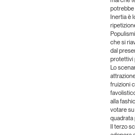
marche tem
potrebbe 
Inertia
è l
ripetizio
Populismi
che si ria
dal presen
protettivi 
Lo scena
attrazion
fruizioni 
favolisti
alla fash
votare su
quadrata
Il terzo 