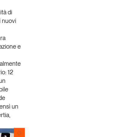
tà di
i nuovi
ura
cazione e
Un anno di
Tendenze
2026
ualmente
rio
:
12
Leggi il magazine
 un
bile
de
bensì un
rtia
,