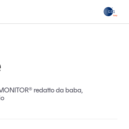
GS1
ità
Tendenze Journal
 le
La nostra newsletter nella tua email
e
Iscriviti
ND MONITOR® redatto da baba,
io