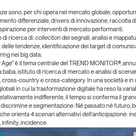
Eventi e formazione
nze
sono, per chi opera nel mercato globale, opportuni
Tutti gli
amento
differenziale, drivers di i
nnovazione
, raccolta d
appuntamenti
ispirazione
per interventi di mercato performanti.
o di ricerca di:
collection
dei segnali, analisi e mappat
 delle tendenze, identificazione dei target di comuni
Chi siamo
Newsletter
modo
ring
nei
big data
.
Contatti
sumo e
 Age" è il tema centrale del TREND MONITOR®, ann
 baba, istituto di ricerca di mercato e analisi di scena
 cross-country e cross-category.
In una società e in
Italy
obali in cui la trasformazione digitale ha reso la varia
relativamente indifferente,
il tempo
si conferma il gran
di discrimine e segmentazione. Né passato né futuro, 
he orienta 4 scenari alternativi dell’anticipazione:
ine
,
infinity
,
incidence
.