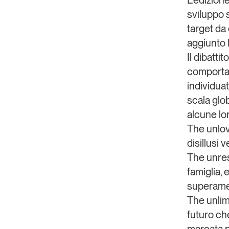
L’edizion
sviluppo
target
da 
aggiunto l
Il dibatti
comportam
individuat
scala glo
alcune lor
The
unlo
disillusi 
The
unre
famiglia,
superamen
The
unlim
futuro ch