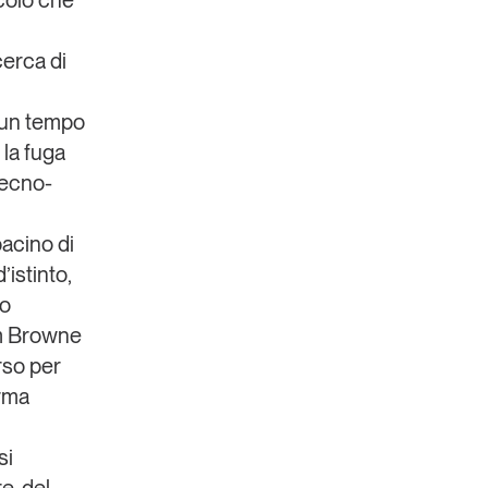
ncolo che
cerca di
i un tempo
 la fuga
 tecno-
acino di
istinto,
to
 Browne
rso per
orma
si