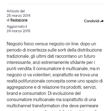
Articoli
Tutti gli studi e le ricerche
Articolo del
Opinioni
25 marzo 2014
Dossier
di
Redazione
Condividi
Il Numero
Aggiornato il
Facebook
24 marzo 2015
Interviste
X
Comunicati stampa
Negozio fisico versus negozio on line: dopo un
Video
periodo di incertezza sulle sorti della distribuzione
Linkedin
Podcast
tradizionale, gli ultimi dati raccontano un
futuro
Copia Link
interessante
, anzi estremamente sfidante
per i
punti vendita
. Il
consumatore è multicanale, ma in
Eventi e formazione
negozio ci va volentieri
, soprattutto se trova una
Tutti gli appuntamenti
realtà polifunzionale concepita come uno
spazio di
aggregazione e di relazione tra prodotti, servizi,
brand e consumatori
. Di evoluzione del
Chi siamo
Newsletter
consumatore multicanale ma soprattutto di una
Contatti
multichannel transformation
che deve permeare