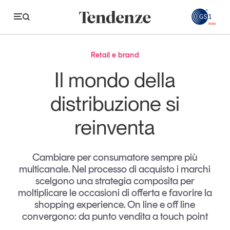
GS
Retail e brand
Tendenze
Il mondo della
Economia e consumi
distribuzione si
Innovazione
reinventa
Logistica
Retail e brand
Cambiare per consumatore sempre più
multicanale. Nel processo di acquisto i marchi
Sostenibilità
scelgono una strategia composita per
Grandi temi
moltiplicare le occasioni di offerta e favorire la
shopping experience. On line e off line
convergono: da punto vendita a touch point
Magazine
Studi e ricerche