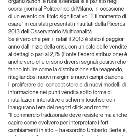
organizzazioni e ruoli aziendali si è parlato negli
Tendenze Journal
scorsi giorni al Politecnico di Milano, in occasione
La nostra newsletter nella tua email
di un evento dal titolo significativo “
È il momento di
osare
” in cui stati presentati i risultati della Ricerca
Iscriviti
2013 dell'
Osservatorio Multicanalità
.
Se è vero che per il retail il 2013 è stato il peggior
anno dall’inizio della crisi, con un
calo delle vendite
al dettaglio pari al 2,1% (Fonte Federdistribuzione)
è
anche vero che ci sono diversi segnali positivi che
fanno intuire come
la distribuzione stia reagendo
,
ritagliandosi nuovi margini e nuovi campi d’azione.
Il proliferare dei concept store e di nuovi modelli di
informazione nei punti vendita sotto forma di
installazioni interattive
e schermi touchscreen
inaugurano
l’era dei negozi click and mortar
.
“Il commercio tradizionale deve
resistere
ma anche
Un anno di
capire come
evolvere
per interpretare i forti
Tendenze
2026
cambiamenti in atto
– ha esordito
Umberto Bertelé
,