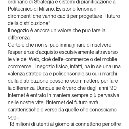
ordinario di Strategia e sistemi di pianificazione al
Leggi il magazine
Politecnico di Milano. Esistono fenomeni
dirompenti che vanno capiti per progettare il
futuro
della distribuzione
”.
Il negozio è ancora un valore che può fare la
differenza
Tendenze è il magazine di GS1 Italy che racconta in
Certo è che non si può immaginare di risolvere
modo indipendente il cambiamento e le sfide del largo
l’esperienza d’acquisto esculsivamente attraverso
consumo e dell’economia a professionisti e
le vie del Web, cioé dell’e-commerce o del mobile
consumatori
commerce. Il negozio fisico, infatti, ha in sè una una
valenza strategica e polisensoriale
su cui i marchi
GS1 Italy
GS1 Italy
GS1 Italy
Tendenze
della distribuzione possono scommettere per fare
GS1 Italy
la differenza. Dunque se è vero che dagli anni ’90
Internet è entrato in maniera sempre più pervasiva
nelle nostre vite, l’
Internet del futuro avrà
caratteristiche diverse da quelle che conosciamo
oggi
.
“
13 milioni di utenti al giorno si connettono
per oltre