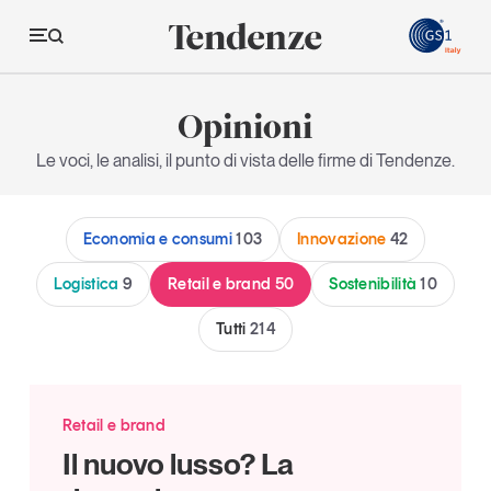
GS
Opinioni
Tendenze
Le voci, le analisi, il punto di vista delle firme di Tendenze.
Economia e consumi
Economia e consumi
103
Innovazione
42
Innovazione
Logistica
Logistica
9
Retail e brand
50
Sostenibilità
10
Retail e brand
Tutti
214
Sostenibilità
Grandi temi
Retail e brand
Il nuovo lusso? La
Magazine
Studi e ricerche