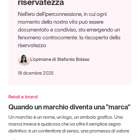
riservatezza
Articoli
Tutti gli studi e le ricerche
Nell’era dell’iperconnessione, in cui ogni
Opinioni
momento della nostra vita può essere
Dossier
documentato e condiviso, sta emergendo un
Il Numero
fenomeno controcorrente: la riscoperta della
Interviste
riservatezza
Comunicati stampa
L’opinione di Stefania Boleso
Video
Podcast
18 dicembre 2025
Eventi e formazione
Retail e brand
Tutti gli appuntamenti
Quando un marchio diventa una "marca"
Un marchio è un nome, un logo, un simbolo grafico. Una
Chi siamo
Newsletter
marca invece è qualcosa che va oltre il semplice segno
Contatti
distintivo: è un contenitore di senso, una promessa di valore