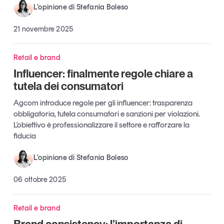
L’opinione di Stefania Boleso
Tendenze Journal
La nostra newsletter nella tua email
21 novembre 2025
Iscriviti
Retail e brand
Influencer: finalmente regole chiare a
tutela dei consumatori
Agcom introduce regole per gli influencer: trasparenza
obbligatoria, tutela consumatori e sanzioni per violazioni.
L'obiettivo è professionalizzare il settore e rafforzare la
fiducia
L’opinione di Stefania Boleso
06 ottobre 2025
Un anno di
Retail e brand
Tendenze
2026
Brand consistency: l’importanza di