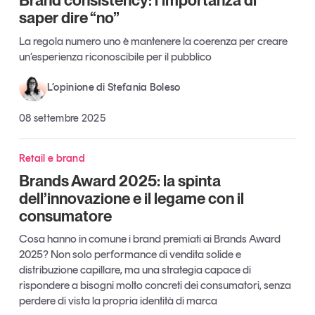
saper dire “no”
Leggi il magazine
La regola numero uno è mantenere la coerenza per creare
un’esperienza riconoscibile per il pubblico
L’opinione di Stefania Boleso
Tendenze è il magazine di GS1 Italy che racconta in
modo indipendente il cambiamento e le sfide del largo
08 settembre 2025
consumo e dell’economia a professionisti e
consumatori
Retail e brand
Brands Award 2025: la spinta
GS1 Italy
GS1 Italy
GS1 Italy
Tendenze
dell’innovazione e il legame con il
GS1 Italy
consumatore
Cosa hanno in comune i brand premiati ai Brands Award
2025? Non solo performance di vendita solide e
distribuzione capillare, ma una strategia capace di
rispondere a bisogni molto concreti dei consumatori, senza
perdere di vista la propria identità di marca