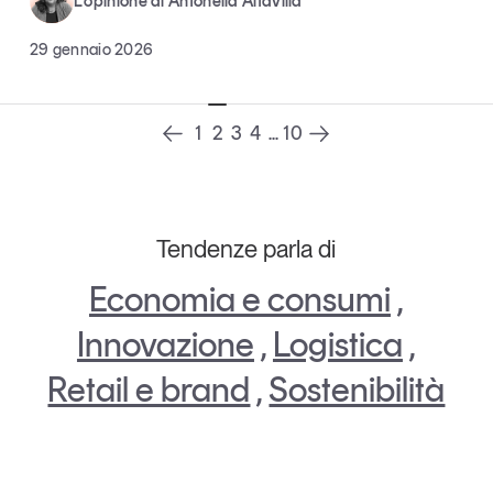
L’opinione di Antonella Altavilla
29 gennaio 2026
1
2
3
4
...
10
Tendenze parla di
Economia e consumi
,
Innovazione
,
Logistica
,
Retail e brand
,
Sostenibilità