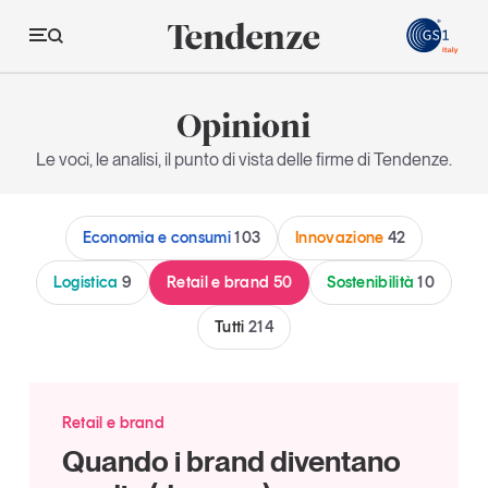
GS
Opinioni
Tendenze
Le voci, le analisi, il punto di vista delle firme di Tendenze.
Economia e consumi
Economia e consumi
103
Innovazione
42
Innovazione
Logistica
Logistica
9
Retail e brand
50
Sostenibilità
10
Retail e brand
Tutti
214
Sostenibilità
Grandi temi
Retail e brand
Quando i brand diventano
Magazine
Studi e ricerche