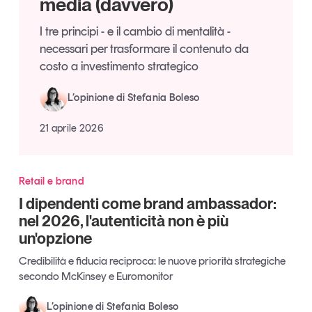
media (davvero)
Articoli
Tutti gli studi e le ricerche
I tre principi - e il cambio di mentalità -
Opinioni
necessari per trasformare il contenuto da
Dossier
costo a investimento strategico
Il Numero
Interviste
L’opinione di Stefania Boleso
Comunicati stampa
21 aprile 2026
Video
Podcast
Retail e brand
Eventi e formazione
I dipendenti come brand ambassador:
Tutti gli appuntamenti
nel 2026, l'autenticità non è più
un'opzione
Credibilità e fiducia reciproca: le nuove priorità strategiche
Chi siamo
Newsletter
secondo McKinsey e Euromonitor
Contatti
L’opinione di Stefania Boleso