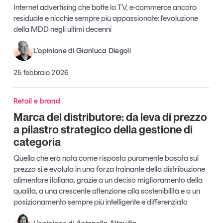
Internet advertising che batte la TV, e-commerce ancora
Leggi il magazine
residuale e nicchie sempre più appassionate: l'evoluzione
della MDD negli ultimi decenni
L’opinione di Gianluca Diegoli
25 febbraio 2026
Tendenze è il magazine di GS1 Italy che racconta in
modo indipendente il cambiamento e le sfide del largo
consumo e dell’economia a professionisti e
Retail e brand
consumatori
Marca del distributore: da leva di prezzo
a pilastro strategico della gestione di
GS1 Italy
GS1 Italy
GS1 Italy
Tendenze
categoria
GS1 Italy
Quella che era nata come risposta puramente basata sul
prezzo si è evoluta in una forza trainante della distribuzione
alimentare italiana, grazie a un deciso miglioramento della
qualità, a una crescente attenzione alla sostenibilità e a un
posizionamento sempre più intelligente e differenziato