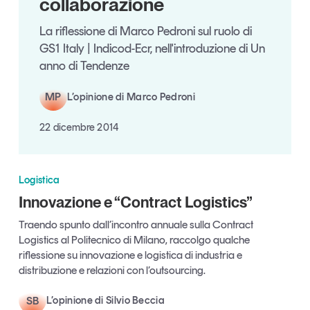
collaborazione
Articoli
Tutti gli studi e le ricerche
La riflessione di Marco Pedroni sul ruolo di
Opinioni
GS1 Italy | Indicod-Ecr, nell'introduzione di Un
Dossier
anno di Tendenze
Il Numero
Interviste
MP
L’opinione di Marco Pedroni
Comunicati stampa
22 dicembre 2014
Video
Podcast
Logistica
Eventi e formazione
Innovazione e “Contract Logistics”
Tutti gli appuntamenti
Traendo spunto dall’incontro annuale sulla Contract
Logistics al Politecnico di Milano, raccolgo qualche
riflessione su innovazione e logistica di industria e
Chi siamo
Newsletter
distribuzione e relazioni con l’outsourcing.
Contatti
SB
L’opinione di Silvio Beccia