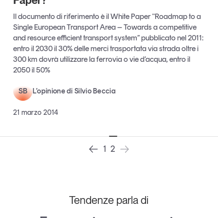
Leggi il magazine
Il documento di riferimento è il White Paper "Roadmap to a
Single European Transport Area – Towards a competitive
and resource efficient transport system” pubblicato nel 2011:
entro il 2030 il 30% delle merci trasportata via strada oltre i
300 km dovrà utilizzare la ferrovia o vie d’acqua, entro il
2050 il 50%
Tendenze è il magazine di GS1 Italy che racconta in
modo indipendente il cambiamento e le sfide del largo
SB
consumo e dell’economia a professionisti e
L’opinione di Silvio Beccia
consumatori
21 marzo 2014
GS1 Italy
GS1 Italy
GS1 Italy
Tendenze
GS1 Italy
1
2
Tendenze parla di