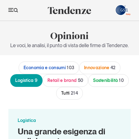
GS
Opinioni
Tendenze
Le voci, le analisi, il punto di vista delle firme di Tendenze.
Economia e consumi
Economia e consumi
103
Innovazione
42
Innovazione
Logistica
Logistica
9
Retail e brand
50
Sostenibilità
10
Retail e brand
Tutti
214
Sostenibilità
Grandi temi
Logistica
Una grande esigenza di
Magazine
Studi e ricerche