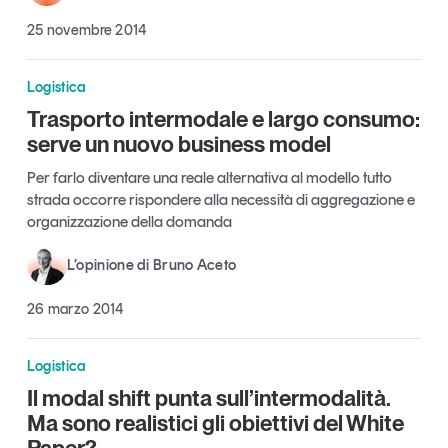
Tendenze Journal
25 novembre 2014
La nostra newsletter nella tua email
Iscriviti
Logistica
Trasporto intermodale e largo consumo:
serve un nuovo business model
Per farlo diventare una reale alternativa al modello tutto
strada occorre rispondere alla necessità di aggregazione e
organizzazione della domanda
L’opinione di Bruno Aceto
26 marzo 2014
Logistica
Il modal shift punta sull’intermodalità.
Un anno di
Ma sono realistici gli obiettivi del White
Tendenze
2026
Paper?