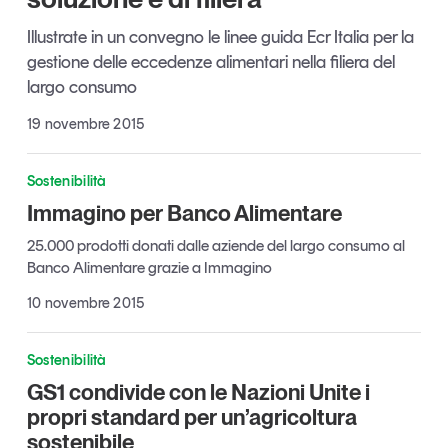
Articoli
Tutti gli studi e le ricerche
Illustrate in un convegno le linee guida Ecr Italia per la
Opinioni
gestione delle eccedenze alimentari nella filiera del
Dossier
largo consumo
Il Numero
19 novembre 2015
Interviste
Comunicati stampa
Sostenibilità
Video
Immagino per Banco Alimentare
Podcast
25.000 prodotti donati dalle aziende del largo consumo al
Banco Alimentare grazie a Immagino
Eventi e formazione
10 novembre 2015
Tutti gli appuntamenti
Sostenibilità
Chi siamo
Newsletter
GS1 condivide con le Nazioni Unite i
Contatti
propri standard per un’agricoltura
sostenibile