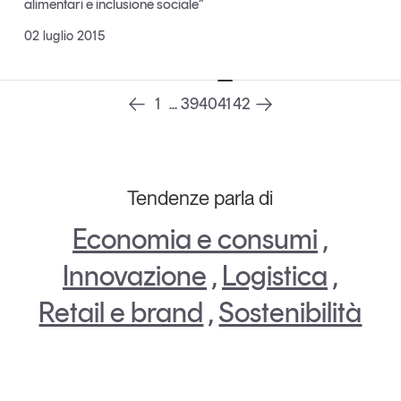
alimentari e inclusione sociale”
Leggi il magazine
02 luglio 2015
1
...
39
40
41
42
Tendenze è il magazine di GS1 Italy che racconta in
modo indipendente il cambiamento e le sfide del largo
consumo e dell’economia a professionisti e
consumatori
Tendenze parla di
GS1 Italy
GS1 Italy
GS1 Italy
Tendenze
Economia e consumi
,
GS1 Italy
Innovazione
,
Logistica
,
Retail e brand
,
Sostenibilità