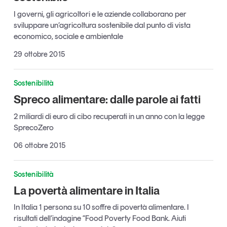
Tendenze Journal
I governi, gli agricoltori e le aziende collaborano per
La nostra newsletter nella tua email
sviluppare un’agricoltura sostenibile dal punto di vista
economico, sociale e ambientale
Iscriviti
29 ottobre 2015
Sostenibilità
Spreco alimentare: dalle parole ai fatti
2 miliardi di euro di cibo recuperati in un anno con la legge
SprecoZero
06 ottobre 2015
Sostenibilità
La povertà alimentare in Italia
Un anno di
In Italia 1 persona su 10 soffre di povertà alimentare. I
Tendenze
2026
risultati dell’indagine “Food Poverty Food Bank. Aiuti