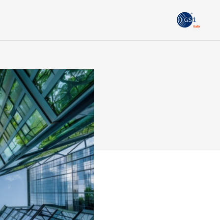
GS1
ità
Tendenze Journal
 le
La nostra newsletter nella tua email
Iscriviti