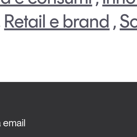
,
Retail e brand
,
So
a email