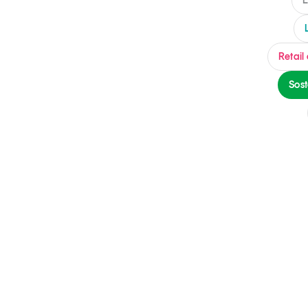
Grandi temi
Retail
Sost
Tendenze è il magazine di GS1 Italy che racconta in 
indipendente il cambiamento e le sfide del largo con
dell’economia a professionisti e consumatori
GS1 Italy
GS1 Italy
GS1 Italy
Tendenze
GS1 