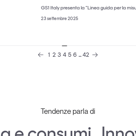
GS1 Italy presenta la “Linea guida per la misu
23 settembre 2025
1
2
3
4
5
6
...
42
Tendenze parla di
a e consumi
,
Inno