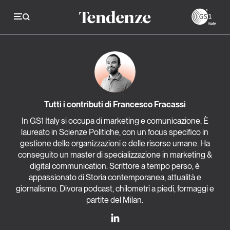
GS
Tendenze
Economia e consumi
Tutti i contributi di Francesco Fracassi
Innovazione
In GS1 Italy si occupa di marketing e comunicazione. È
laureato in Scienze Politiche, con un focus specifico in
Logistica
gestione delle organizzazioni e delle risorse umane. Ha
Retail e brand
conseguito un master di specializzazione in marketing &
digital communication. Scrittore a tempo perso, è
Sostenibilità
appassionato di Storia contemporanea, attualità e
giornalismo. Divora podcast, chilometri a piedi, formaggi e
Grandi temi
partite del Milan.
Magazine
Studi e ricerche