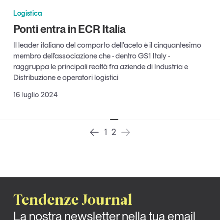
Tendenze Journal
Logistica
La nostra newsletter nella tua email
Ponti entra in ECR Italia
Iscriviti
Il leader italiano del comparto dell’aceto è il cinquantesimo
membro dell'associazione che - dentro GS1 Italy -
raggruppa le principali realtà fra aziende di Industria e
Distribuzione e operatori logistici
16 luglio 2024
1
2
Un anno di
Tendenze Journal
Tendenze
2026
La nostra newsletter nella tua email