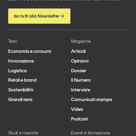
Leggi il magazine
Iscriviti alla Newsletter
Temi
Magazine
Tendenze è il magazine di GS1 Italy che racconta in
modo indipendente il cambiamento e le sfide del largo
Economia e consumi
Articoli
consumo e dell’economia a professionisti e
Innovazione
Opinioni
consumatori
Logistica
Dossier
GS1 Italy
GS1 Italy
GS1 Italy
Tendenze
Retail e brand
Il Numero
GS1 Italy
Sostenibilità
Interviste
Grandi temi
Comunicati stampa
Video
Podcast
Studi e ricerche
Eventi e formazione