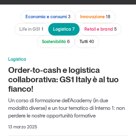
Articoli
Tutti gli studi e le ricerche
Opinioni
Economia e consumi
3
Innovazione
18
Dossier
Life in GS1
1
Logistica
7
Retail e brand
5
Il Numero
Interviste
Sostenibilità
6
Tutti
40
Comunicati stampa
Video
Logistica
Podcast
Order-to-cash e logistica
collaborativa: GS1 Italy è al tuo
Eventi e formazione
fianco!
Tutti gli appuntamenti
Un corso di formazione dell’Academy (in due
modalità diverse) e un tour tematico di Interno 1: non
Chi siamo
Newsletter
perdere le nostre opportunità formative
Contatti
13 marzo 2025