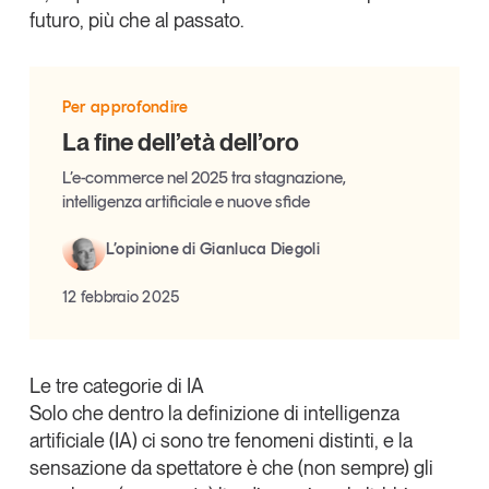
Tendenze Journal
futuro, più che al passato.
La nostra newsletter nella tua email
Iscriviti
Per approfondire
La fine dell’età dell’oro
L’e-commerce nel 2025 tra stagnazione,
intelligenza artificiale e nuove sfide
L’opinione di Gianluca Diegoli
12 febbraio 2025
Le tre categorie di IA
Solo che dentro la definizione di intelligenza
Un anno di
artificiale (IA) ci sono tre fenomeni distinti, e la
Tendenze
2026
sensazione da spettatore è che (non sempre) gli