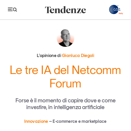
GS
Tendenze
Economia e consumi
L’opinione di
Gianluca Diegoli
Innovazione
Le tre IA del Netcomm
Logistica
Forum
Retail e brand
Sostenibilità
Forse è il momento di capire dove e come
investire, in intelligenza artificiale
Grandi temi
Innovazione
E-commerce e marketplace
Magazine
Studi e ricerche