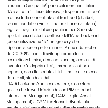
cinquanta (cinquanta!) principali merchant italiani
l'IA è ancora "in fase difensiva, di sperimentazione",
e quasi tutta concentrata sul front-end (chatbot,
recommendation visibili, motori di ricerca interni).
Figurati negli altri dal cinquanta in poi. Sono stati
riportati casi di studio dell’uso dell’IA nel back-end,
(personalizzazione 1to1 nel grocery che
triplicherebbe le performance, IA che ridurrebbe
del 20-30% i costi di sviluppo prodotto in
cosmetica/chimica, demand planning con cali di
inventario "a doppia cifra"), ma sono casi isolati,
appunto, non alla portata di tutti, meno che meno
delle PMI, stando ai dati.
L'IA di back-end è un acceleratore, e accelera
quello che trova. Un'azienda con PIM (Product
Information Management), DAM (Digital Asset
Management) e CRM funzionanti diventa più
rapida; un'azienda disordinata diventa rapidamente