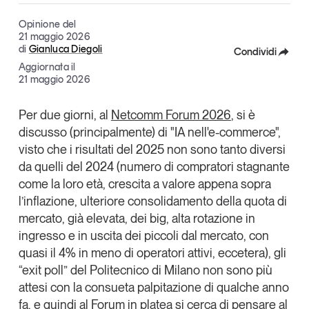
Articoli
Tutti gli studi e le ricerche
Opinione del
Opinioni
21 maggio 2026
di
Gianluca Diegoli
Condividi
Dossier
Aggiornata il
Il Numero
Facebook
21 maggio 2026
Interviste
X
Comunicati stampa
Per due giorni, al
Netcomm Forum 2026
, si è
discusso (principalmente) di "IA nell'e-commerce",
Linkedin
Video
visto che i risultati del 2025 non sono tanto diversi
Podcast
Copia Link
da quelli del 2024 (numero di compratori stagnante
come la loro età, crescita a valore appena sopra
Eventi e formazione
l’inflazione, ulteriore consolidamento della quota di
Tutti gli appuntamenti
mercato, già elevata, dei big, alta rotazione in
ingresso e in uscita dei piccoli dal mercato, con
quasi il 4% in meno di operatori attivi, eccetera), gli
Chi siamo
Newsletter
“exit poll” del
Politecnico di Milano
non sono più
Contatti
attesi con la consueta palpitazione di qualche anno
fa, e quindi al Forum in platea si cerca di pensare al