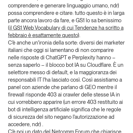
comprendere e generare linguaggio umano, ndr)
possa comprendere e citare: tutto questo è in larga
parte ancora lavoro da fare, e
GS1
lo sa benissimo
(
il GS1
Web Vocabulary
di cui Tendenze ha scritto a
febbraio è esattamente questo
).
C'è anche un'ironia della sorte: diversi dei marketer
italiani che oggi si lamentano di non comparire
nelle risposte di ChatGPT e Perplexity hanno –
senza saperlo – il blocco bot IA su Cloudflare. È un
selettore messo di default, e la maggioranza dei
responsabili IT l'ha lasciato così. Così assistiamo a
panel con aziende che parlano di GEO mentre il
firewall risponde 403 ai crawler delle stesse IA in
cui vorrebbero apparire (un errore 403 restituito ai
bot di intelligenza artificiale significa che le regole
di sicurezza del sito negano l'autorizzazione ad
accedere, ndr) .
C'è poi un dato del Netcomm Forum che chiarisce