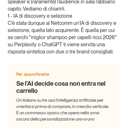
speaker e (raramente) l’audience in sala l’abbiano
Leggi il magazine
capito. Vediamo di chiarirli.
1 - IA di discovery e selezione
C'è stata dunque al Netcomm
un'IA di discovery e
selezione
, quella lato acquirente. È quella per cui
se cerchi "miglior shampoo per capelli ricci 2026"
Tendenze è il magazine di GS1 Italy che racconta in
su
Perplexity
o
ChatGPT
ti viene servita una
modo indipendente il cambiamento e le sfide del largo
risposta sintetica con due o tre brand consigliati.
consumo e dell’economia a professionisti e
consumatori
GS1 Italy
GS1 Italy
GS1 Italy
Tendenze
Per approfondire
GS1 Italy
Se l’AI decide cosa non entra nel
carrello
Un italiano su tre usa l'intelligenza artificiale per
orientarsi prima di comprare, in crescita verticale.
È un commesso opaco che opera nella zona
oscura della personalizzazione uno-a-uno