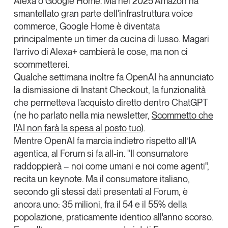
Alexa
o
Google Home
. Ma nel 2025 Amazon ha
smantellato gran parte dell'infrastruttura voice
commerce, Google Home è diventata
principalmente un timer da cucina di lusso. Magari
l’arrivo di Alexa+ cambierà le cose, ma non ci
scommetterei.
Qualche settimana inoltre fa
OpenAI
ha annunciato
la dismissione di Instant Checkout, la funzionalità
che permetteva l'acquisto diretto dentro ChatGPT
(ne ho parlato nella mia newsletter,
Scommetto che
l'AI non farà la spesa al posto tuo
).
Mentre OpenAI fa marcia indietro rispetto all’IA
agentica, al Forum si fa all-in. "Il consumatore
raddoppierà – noi come umani e noi come agenti",
recita un keynote. Ma il consumatore italiano,
secondo gli stessi dati presentati al Forum, è
ancora
uno
: 35 milioni, fra il 54 e il 55% della
popolazione, praticamente identico all'anno scorso.