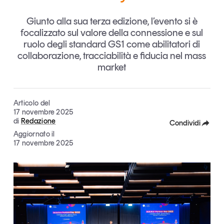
Articoli
Tutti gli studi e le ricerche
Giunto alla sua terza edizione, l’evento si è
Opinioni
focalizzato sul valore della connessione e sul
Dossier
ruolo degli standard GS1 come abilitatori di
Il Numero
collaborazione, tracciabilità e fiducia nel mass
market
Interviste
Comunicati stampa
Video
Articolo del
Podcast
17 novembre 2025
di
Redazione
Condividi
Aggiornato il
Eventi e formazione
Facebook
17 novembre 2025
Tutti gli appuntamenti
X
Linkedin
Chi siamo
Newsletter
Copia Link
Contatti