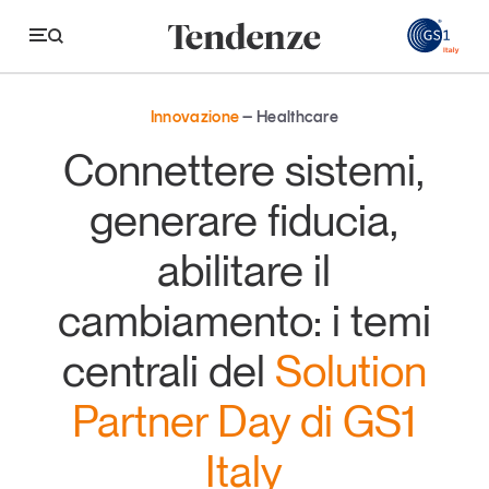
GS
Innovazione
Healthcare
Tendenze
Connettere sistemi,
Economia e consumi
generare fiducia,
Innovazione
abilitare il
Logistica
cambiamento: i temi
Retail e brand
centrali del
Solution
Sostenibilità
Grandi temi
Partner Day di GS1
Italy
Magazine
Studi e ricerche