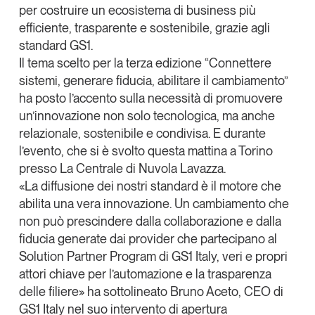
per costruire un ecosistema di business più
Leggi il magazine
efficiente, trasparente e sostenibile, grazie agli
standard GS1.
Il tema scelto per la terza edizione
“Connettere
sistemi, generare fiducia, abilitare il cambiamento”
ha posto l’accento sulla necessità di promuovere
Tendenze è il magazine di GS1 Italy che racconta in
un’innovazione non solo tecnologica, ma anche
modo indipendente il cambiamento e le sfide del largo
consumo e dell’economia a professionisti e
relazionale, sostenibile e condivisa. E durante
consumatori
l’evento, che si è svolto questa mattina a Torino
presso
La Centrale di Nuvola Lavazza
.
GS1 Italy
GS1 Italy
GS1 Italy
Tendenze
«La diffusione dei nostri standard è il motore che
GS1 Italy
abilita una vera innovazione. Un cambiamento che
non può prescindere dalla collaborazione e dalla
fiducia generate dai provider che partecipano al
Solution Partner Program di GS1 Italy, veri e propri
attori chiave per l’automazione e la trasparenza
delle filiere» ha sottolineato
Bruno Aceto
, CEO di
GS1 Italy nel suo intervento di apertura