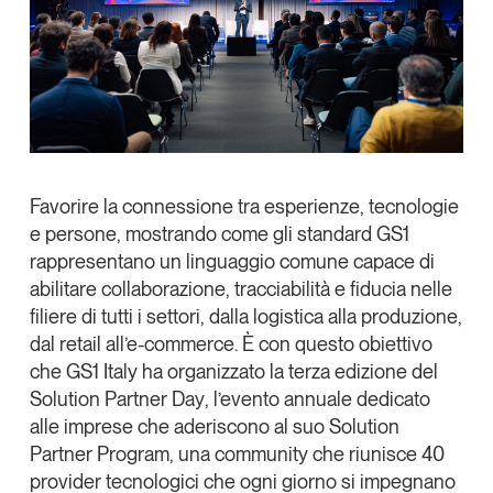
Tendenze Journal
La nostra newsletter nella tua email
Iscriviti
Favorire la connessione tra esperienze, tecnologie
e persone, mostrando come gli standard GS1
rappresentano un linguaggio comune capace di
abilitare collaborazione, tracciabilità e fiducia nelle
filiere di tutti i settori, dalla logistica alla produzione,
dal retail all’e-commerce. È con questo obiettivo
che
GS1 Italy
ha organizzato la terza edizione del
Solution Partner Day
, l’evento annuale dedicato
alle imprese che aderiscono al suo
Solution
Un anno di
Partner Program
, una
community che riunisce
40
Tendenze
2026
provider tecnologici
che ogni giorno si impegnano