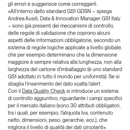
gli errori e suggerisce come correggerli.
Tendenze Journal
«All’interno dello standard GS1 GDSN – spiega
La nostra newsletter nella tua email
Andrea Ausili
, Data & Innovation Manager GS1 Italy
Iscriviti
– sono già presenti dei meccanismi di controllo,
delle regole di validazione che coprono alcuni
aspetti delle informazioni obbligatorie, secondo un
sistema di regole logiche applicate a livello globale,
che per esempio determinano che la dimensione
maggiore è sempre relativa alla lunghezza, non alla
larghezza del cartone d’imballaggio (è uno standard
GS1 adottato in tutto il mondo per uniformità). Se si
sbaglia l’inserimento del dato scatta l’alert.
Con il
Data Quality Check
si introduce un sistema
di controllo aggiuntivo, riguardante i campi specifici
per il mercato italiano (sono 30 attributi obbligatori,
tra i quali, per esempio, l'aliquota Iva, contenuto
Un anno di
netto, dimensioni, peso, gerarchie, ecc.), che
Tendenze
2026
migliora il livello di qualità dei dati circolanti».