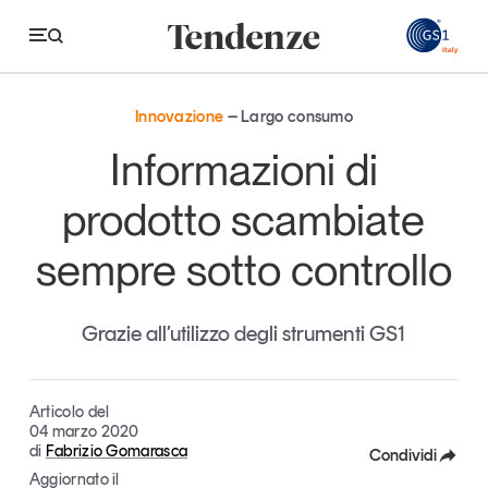
GS
Innovazione
Largo consumo
Tendenze
Informazioni di
Economia e consumi
prodotto scambiate
Innovazione
sempre sotto controllo
Logistica
Retail e brand
Grazie all’utilizzo degli strumenti GS1
Sostenibilità
Grandi temi
Articolo del
04 marzo 2020
di
Fabrizio Gomarasca
Condividi
Magazine
Studi e ricerche
Aggiornato il