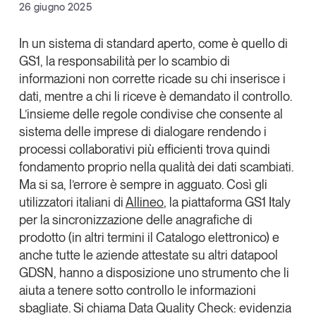
Facebook
26 giugno 2025
Articoli
Tutti gli studi e le ricerche
X
Opinioni
In un sistema di standard aperto, come è quello di
Dossier
GS1, la responsabilità per lo scambio di
Linkedin
Il Numero
informazioni non corrette ricade su chi inserisce i
Copia Link
Interviste
dati, mentre a chi li riceve è demandato il controllo.
L’insieme delle regole condivise che consente al
Comunicati stampa
sistema delle imprese di dialogare rendendo i
Video
processi collaborativi più efficienti trova quindi
Podcast
fondamento proprio nella
qualità dei dati scambiati
.
Ma si sa, l’errore è sempre in agguato. Così gli
Eventi e formazione
utilizzatori italiani di
Allineo
, la piattaforma
GS1 Italy
per la sincronizzazione delle anagrafiche di
Tutti gli appuntamenti
prodotto (in altri termini il Catalogo elettronico) e
anche tutte le aziende attestate su altri datapool
Chi siamo
Newsletter
GDSN, hanno a disposizione uno strumento che li
Contatti
aiuta a
tenere sotto controllo le informazioni
sbagliate
. Si chiama
Data Quality Check
: evidenzia