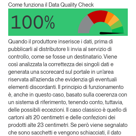
Come funziona il Data Quality Check
Leggi il magazine
Quando il produttore inserisce i dati, prima di
Tendenze è il magazine di GS1 Italy che racconta in
pubblicarli al distributore li invia al servizio di
modo indipendente il cambiamento e le sfide del largo
controllo, come se fosse un destinatario.
Viene
consumo e dell’economia a professionisti e
consumatori
così analizzata la correttezza dei singoli dati e
generata una scorecard
sul portale in un'area
GS1 Italy
GS1 Italy
GS1 Italy
Tendenze
riservata all'azienda che
evidenzia gli eventuali
elementi discordanti
. Il principio di funzionamento
GS1 Italy
è, anche in questo caso, basato sulla coerenza con
un sistema di riferimento, tenendo conto, tuttavia,
delle possibili eccezioni. Il caso classico è quello di
cartoni alti 20 centimetri e delle confezioni dei
prodotti alte 23 centimetri. Se però viene segnalato
che sono sacchetti e vengono schiacciati, il dato